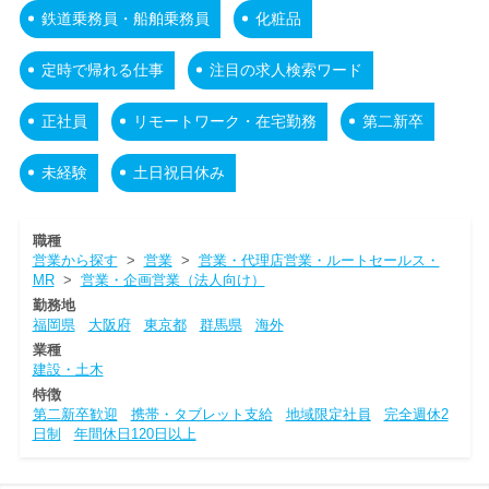
鉄道乗務員・船舶乗務員
化粧品
定時で帰れる仕事
注目の求人検索ワード
正社員
リモートワーク・在宅勤務
第二新卒
未経験
土日祝日休み
職種
営業から探す
>
営業
>
営業・代理店営業・ルートセールス・
MR
>
営業・企画営業（法人向け）
勤務地
福岡県
大阪府
東京都
群馬県
海外
業種
建設・土木
特徴
第二新卒歓迎
携帯・タブレット支給
地域限定社員
完全週休2
日制
年間休日120日以上