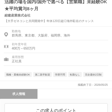
活躍の場を国内/国外で選べる【営業職】未経験OK
★平均賞与8ヶ月
綜建産業株式会社
【大手ゼネコンと共同開発中】年休120日超◎海外駐在のチャンス
勤務地
群馬県、東京都、大阪府、福岡県、海外
初年度年収
400万～650万円
雇用形態
正社員
職種・業種未経験OK
第二新卒歓迎
学歴不問
転勤なし
完全週休2日制
掲載終了日：2026/05/25
求人情報
この求人のポイント