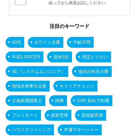
経ってから再度お試しください。
注目のキーワード
40代
ホワイト企業
年齢不問
年収1,000万円
週休3日
内定とりたい
SE（システムエンジニア）
地元の有名企業
地域未来牽引企業
キャリアチェンジ
土地家屋調査士
関東
20代 初めて転職
フルリモート
技術営業
登録販売者
ハウスクリーニング
声優マネージャー