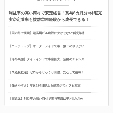
利益率の高い商材で安定経営！賞与8カ月分×休暇充
実◎定着率も抜群◎未経験から成長できる！
【国内外で実績】超高層ビル建設に欠かせない仮設資材
【ニッチトップ】オーダーメイドで唯一無二のやりがい
【海外展開】タイ・インドで事業拡大、活躍のチャンス
【未経験歓迎】ゼロからじっくり育成、安心して挑戦！
【働きやすさ】年休120日以上＆残業少でオフも充実
【高還元】利益率の高い商材で賞与実績は平均8カ月分