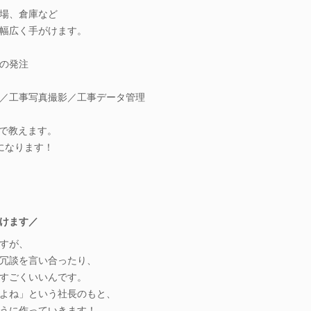
場、倉庫など
幅広く手がけます。
の発注
／工事写真撮影／工事データ管理
Tで教えます。
になります！
けます／
すが、
冗談を言い合ったり、
すごくいいんです。
よね」という社長のもと、
うに作っていきます！