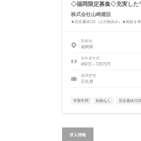
◇福岡限定募集◇充実した
株式会社山崎建設
★完全週休2日（土日祝休み）★前給を考
勤務地
福岡県
初年度年収
450万～720万円
雇用形態
正社員
学歴不問
転勤なし
完全週休2日
求人情報