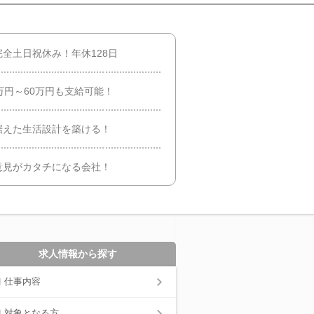
全土日祝休み！年休128日
万円～60万円も支給可能！
据えた生活設計を築ける！
意見がカタチになる会社！
求人情報から探す
仕事内容
対象となる方