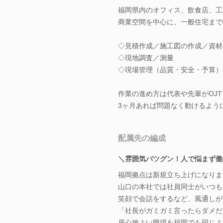
福岡県内のオフィス、飲食店、工
商業空間を中心に、一般住宅まで
◇見積作成／施工図の作成／資材
◇現地調査／測量
◇現場管理（品質・安全・予算）
作業の進め方は代表や先輩がOJ
3ヶ月あれば問題なく動けるよう
配属先の編成
＼雰囲気バツグン！人で悩まず働
福岡拠点は新規立ち上げになりま
山口の本社では社員同士がいつも
笑顔で会話をするなど、風通しが
「社長がガミガミ言ったらダメだ
居心地よい職場を福岡でも同じよ