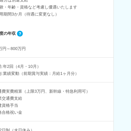
験・年齢・資格など考慮し優遇いたします
用期間3か月（待遇に変更なし）
度の年収
0万円～800万円
給:年2回（4月・10月）
与:業績変動（前期賞与実績：月給1ヶ月分）
通費実費精算（上限3万円、新幹線・特急利用可）
業交通費支給
建資格手当
格合格祝い金
2日制（水日休み）