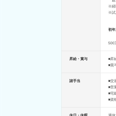
※経
※試
初年
50
昇給・賞与
■昇
■賞
諸手当
■交
■営
■宅
■資
休日・休暇
週休