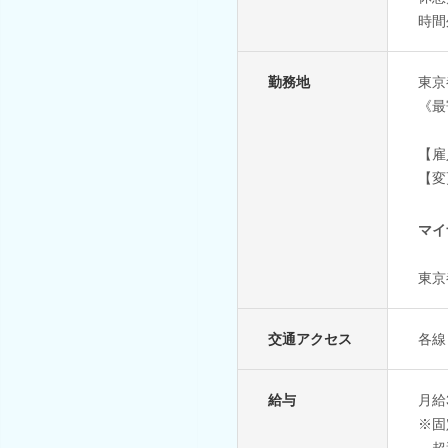
時間
勤務地
東京
《最
【雇
【変
マイ
東京
交通アクセス
各線
給与
月給
※固
超