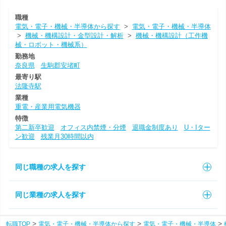
職種
電気・電子・機械・半導体から探す
>
電気・電子・機械・半導体
>
機械・機構設計・金型設計・解析
>
機械・機構設計（工作機
械・ロボット・機械系）
勤務地
奈良県
生駒郡安堵町
最寄り駅
法隆寺駅
業種
重電・産業用電気機器
特徴
第二新卒歓迎
オフィス内禁煙・分煙
退職金制度あり
U・Iター
ン歓迎
残業月30時間以内
同じ職種の求人を探す
同じ業種の求人を探す
転職TOP
電気・電子・機械・半導体から探す
電気・電子・機械・半導体