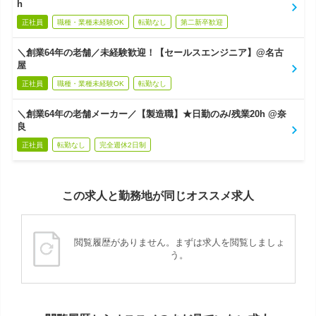
h
正社員
職種・業種未経験OK
転勤なし
第二新卒歓迎
＼創業64年の老舗／未経験歓迎！【セールスエンジニア】@名古
屋
正社員
職種・業種未経験OK
転勤なし
＼創業64年の老舗メーカー／【製造職】★日勤のみ/残業20h @奈
良
正社員
転勤なし
完全週休2日制
この求人と勤務地が同じオススメ求人
閲覧履歴がありません。まずは求人を閲覧しましょ
う。