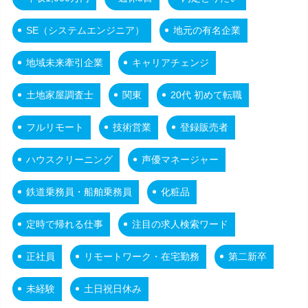
SE（システムエンジニア）
地元の有名企業
地域未来牽引企業
キャリアチェンジ
土地家屋調査士
関東
20代 初めて転職
フルリモート
技術営業
登録販売者
ハウスクリーニング
声優マネージャー
鉄道乗務員・船舶乗務員
化粧品
定時で帰れる仕事
注目の求人検索ワード
正社員
リモートワーク・在宅勤務
第二新卒
未経験
土日祝日休み