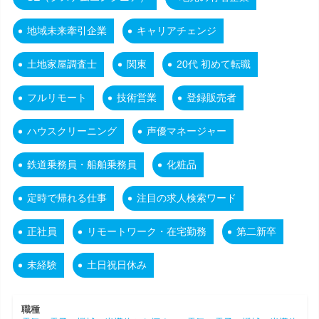
地域未来牽引企業
キャリアチェンジ
土地家屋調査士
関東
20代 初めて転職
フルリモート
技術営業
登録販売者
ハウスクリーニング
声優マネージャー
鉄道乗務員・船舶乗務員
化粧品
定時で帰れる仕事
注目の求人検索ワード
正社員
リモートワーク・在宅勤務
第二新卒
未経験
土日祝日休み
職種