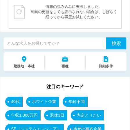
情報の読み込みに失敗しました。
画面の更新をしても表示されない場合は、しばらく
経ってから再度お試しください。
検索
どんな求人をお探しですか？
勤務地・本社
職種
詳細条件
注目のキーワード
40代
ホワイト企業
年齢不問
年収1,000万円
週休3日
内定とりたい
SE（システムエンジニア）
地元の有名企業