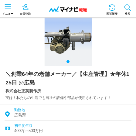
メニュー
会員登録
閲覧履歴
検索
＼創業64年の老舗メーカー／【生産管理】★年休1
25日 @広島
株式会社正英製作所
実は！私たちの生活でも当社の設備や部品が使用されています！
勤務地
広島県
初年度年収
400万～500万円