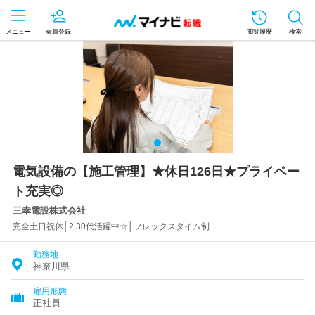
メニュー
会員登録
閲覧履歴
検索
電気設備の【施工管理】★休日126日★プライベー
ト充実◎
三幸電設株式会社
完全土日祝休│2,30代活躍中☆│フレックスタイム制
勤務地
神奈川県
雇用形態
正社員