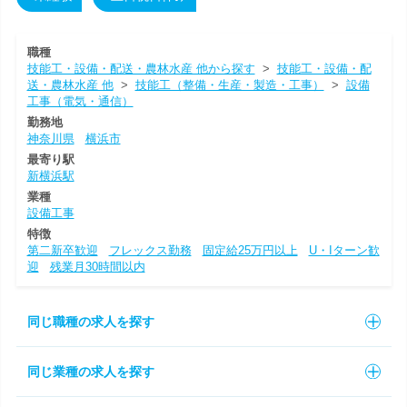
職種
技能工・設備・配送・農林水産 他から探す
>
技能工・設備・配
送・農林水産 他
>
技能工（整備・生産・製造・工事）
>
設備
工事（電気・通信）
勤務地
神奈川県
横浜市
最寄り駅
新横浜駅
業種
設備工事
特徴
第二新卒歓迎
フレックス勤務
固定給25万円以上
U・Iターン歓
迎
残業月30時間以内
同じ職種の求人を探す
同じ業種の求人を探す