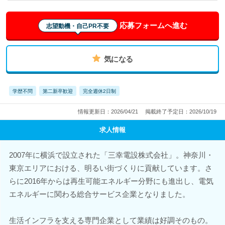
応募フォームへ進む
志望動機・自己PR不要
気になる
学歴不問
第二新卒歓迎
完全週休2日制
情報更新日：2026/04/21
掲載終了予定日：2026/10/19
求人情報
2007年に横浜で設立された「三幸電設株式会社」。神奈川・
東京エリアにおける、明るい街づくりに貢献しています。さ
らに2016年からは再生可能エネルギー分野にも進出し、電気
エネルギーに関わる総合サービス企業となりました。
生活インフラを支える専門企業として業績は好調そのもの。