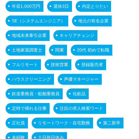
年収1,000万円
週休3日
内定とりたい
SE（システムエンジニア）
地元の有名企業
地域未来牽引企業
キャリアチェンジ
土地家屋調査士
関東
20代 初めて転職
フルリモート
技術営業
登録販売者
ハウスクリーニング
声優マネージャー
鉄道乗務員・船舶乗務員
化粧品
定時で帰れる仕事
注目の求人検索ワード
正社員
リモートワーク・在宅勤務
第二新卒
未経験
土日祝日休み