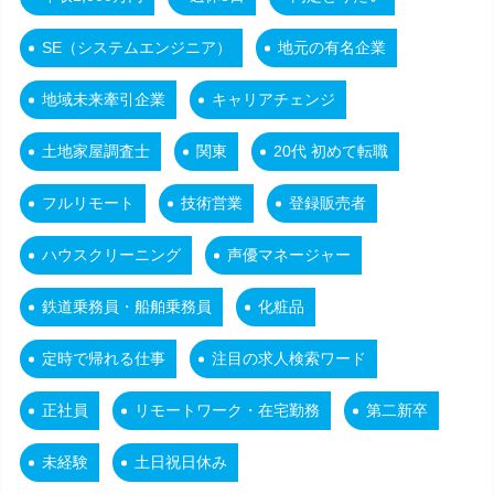
SE（システムエンジニア）
地元の有名企業
地域未来牽引企業
キャリアチェンジ
土地家屋調査士
関東
20代 初めて転職
フルリモート
技術営業
登録販売者
ハウスクリーニング
声優マネージャー
鉄道乗務員・船舶乗務員
化粧品
定時で帰れる仕事
注目の求人検索ワード
正社員
リモートワーク・在宅勤務
第二新卒
未経験
土日祝日休み