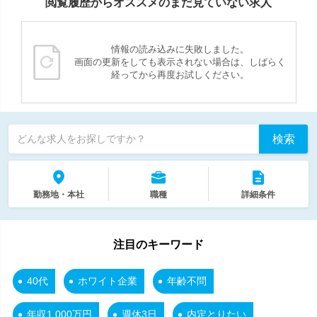
閲覧履歴からオススメのまだ見ていない求人
情報の読み込みに失敗しました。
画面の更新をしても表示されない場合は、しばらく
経ってから再度お試しください。
検索
どんな求人をお探しですか？
勤務地・本社
職種
詳細条件
注目のキーワード
40代
ホワイト企業
年齢不問
年収1,000万円
週休3日
内定とりたい