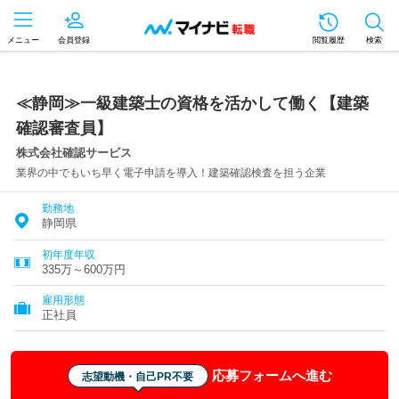
メニュー
会員登録
閲覧履歴
検索
≪静岡≫一級建築士の資格を活かして働く【建築
確認審査員】
株式会社確認サービス
業界の中でもいち早く電子申請を導入！建築確認検査を担う企業
勤務地
静岡県
初年度年収
335万～600万円
雇用形態
正社員
応募フォームへ進む
志望動機・自己PR不要