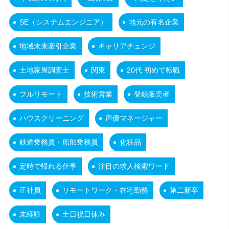
SE（システムエンジニア）
地元の有名企業
地域未来牽引企業
キャリアチェンジ
土地家屋調査士
関東
20代 初めて転職
フルリモート
技術営業
登録販売者
ハウスクリーニング
声優マネージャー
鉄道乗務員・船舶乗務員
化粧品
定時で帰れる仕事
注目の求人検索ワード
正社員
リモートワーク・在宅勤務
第二新卒
未経験
土日祝日休み