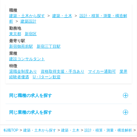
職種
建築・土木から探す
>
建築・土木
>
設計・積算・測量・構造解
析
>
建築設計
勤務地
東京都
新宿区
最寄り駅
新宿御苑前駅
新宿三丁目駅
業種
建設コンサルタント
特徴
退職金制度あり
資格取得支援・手当あり
マイカー通勤可
業界
経験者優遇
U・Iターン歓迎
同じ職種の求人を探す
同じ業種の求人を探す
転職TOP
建築・土木から探す
建築・土木
設計・積算・測量・構造解析