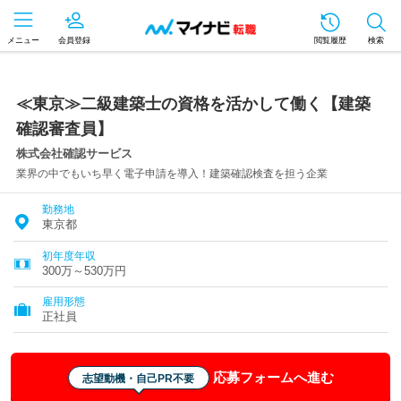
メニュー
会員登録
閲覧履歴
検索
≪東京≫二級建築士の資格を活かして働く【建築
確認審査員】
株式会社確認サービス
業界の中でもいち早く電子申請を導入！建築確認検査を担う企業
勤務地
東京都
初年度年収
300万～530万円
雇用形態
正社員
応募フォームへ進む
志望動機・自己PR不要