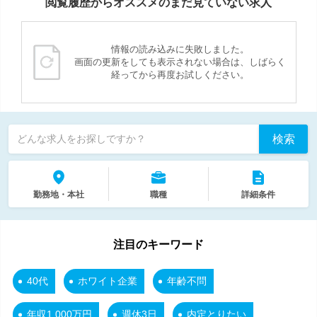
閲覧履歴からオススメのまだ見ていない求人
情報の読み込みに失敗しました。
画面の更新をしても表示されない場合は、しばらく
経ってから再度お試しください。
検索
どんな求人をお探しですか？
勤務地・本社
職種
詳細条件
注目のキーワード
40代
ホワイト企業
年齢不問
年収1,000万円
週休3日
内定とりたい