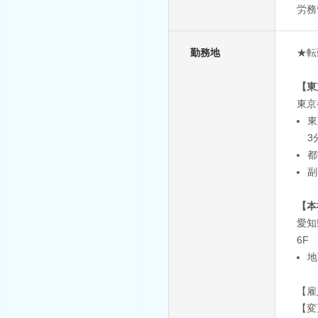
労務
勤務地
★転
【東
東京
東
3
都
副
【本
愛知
6F
地
【雇
【変