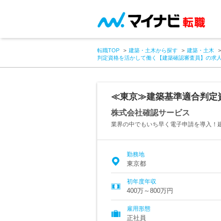
転職TOP
建築・土木から探す
建築・土木
判定資格を活かして働く【建築確認審査員】の求
≪東京≫建築基準適合判定
株式会社確認サービス
業界の中でもいち早く電子申請を導入！
勤務地
東京都
初年度年収
400万～800万円
雇用形態
正社員