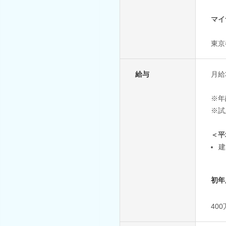
マイ
東京
給与
月給3
※年
※試
＜平
建
初年
40