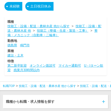
未経験
土日祝日休み
職種
技能工・設備・配送・農林水産 他から探す
>
技能工・設備・配
送・農林水産 他
>
技能工（整備・生産・製造・工事）
>
整
備・メカニック（自動車・二輪車）
勤務地
徳島県
鳴門市
業種
建設・土木
特徴
第二新卒歓迎
オンライン面談可
マイカー通勤可
U・Iターン歓
迎
残業月30時間以内
転職TOP
技能工・設備・配送・農林水産 他から探す
技能工・設備・配送・
職種から転職・求人情報を探す