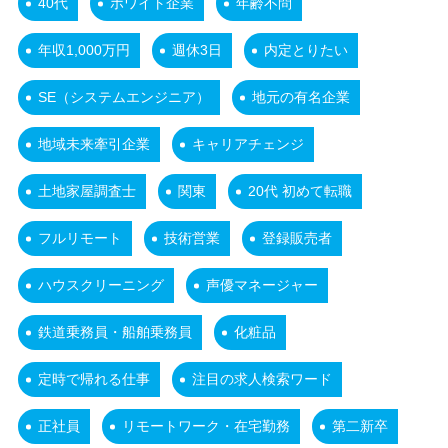
40代
ホワイト企業
年齢不問
年収1,000万円
週休3日
内定とりたい
SE（システムエンジニア）
地元の有名企業
地域未来牽引企業
キャリアチェンジ
土地家屋調査士
関東
20代 初めて転職
フルリモート
技術営業
登録販売者
ハウスクリーニング
声優マネージャー
鉄道乗務員・船舶乗務員
化粧品
定時で帰れる仕事
注目の求人検索ワード
正社員
リモートワーク・在宅勤務
第二新卒