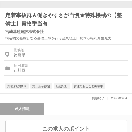
定着率抜群＆働きやすさが自慢★特殊機械の【整
備士】資格手当有
宮崎基礎建設株式会社
構造物の基盤となる基礎工事を行う企業◎土日祝休◎福利厚生充実
勤務地
徳島県
雇用形態
正社員
業種未経験OK
第二新卒歓迎
転勤なし
女性のおしごと掲載中
掲載終了日：2026/06/04
求人情報
この求人のポイント