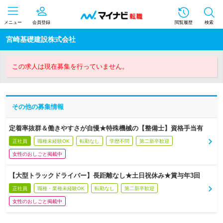
メニュー
会員登録
閲覧履歴
検索
宮崎基礎建設株式会社
この求人は現在募集を行っていません。
その他の募集情報
定着率抜群＆働きやすさが自慢★特殊機械の【整備士】資格手当有
正社員
職種未経験OK
転勤なし
学歴不問
第二新卒歓迎
女性のおしごと掲載中
【大型トラックドライバー】長距離なし★土日祝休み★賞与年3回
正社員
職種・業種未経験OK
転勤なし
第二新卒歓迎
女性のおしごと掲載中