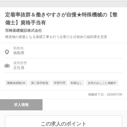
定着率抜群＆働きやすさが自慢★特殊機械の【整
備士】資格手当有
宮崎基礎建設株式会社
構造物の基盤となる基礎工事を行う企業◎土日祝休◎福利厚生充実
勤務地
徳島県
雇用形態
正社員
職種未経験OK
第二新卒歓迎
学歴不問
転勤なし
女性のおしごと掲載中
掲載終了日：2026/07/30
求人情報
この求人のポイント