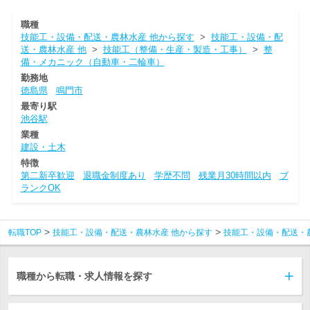
職種
技能工・設備・配送・農林水産 他から探す
>
技能工・設備・配
送・農林水産 他
>
技能工（整備・生産・製造・工事）
>
整
備・メカニック（自動車・二輪車）
勤務地
徳島県
鳴門市
最寄り駅
池谷駅
業種
建設・土木
特徴
第二新卒歓迎
退職金制度あり
学歴不問
残業月30時間以内
ブ
ランクOK
転職TOP
技能工・設備・配送・農林水産 他から探す
技能工・設備・配送・
職種から転職・求人情報を探す