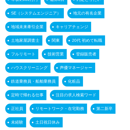
SE（システムエンジニア）
地元の有名企業
地域未来牽引企業
キャリアチェンジ
土地家屋調査士
関東
20代 初めて転職
フルリモート
技術営業
登録販売者
ハウスクリーニング
声優マネージャー
鉄道乗務員・船舶乗務員
化粧品
定時で帰れる仕事
注目の求人検索ワード
正社員
リモートワーク・在宅勤務
第二新卒
未経験
土日祝日休み