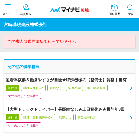
メニュー
会員登録
閲覧履歴
検索
宮崎基礎建設株式会社
この求人は現在募集を行っていません。
その他の募集情報
定着率抜群＆働きやすさが自慢★特殊機械の【整備士】資格手当有
正社員
職種未経験OK
転勤なし
学歴不問
第二新卒歓迎
女性のおしごと掲載中
【大型トラックドライバー】長距離なし★土日祝休み★賞与年3回
正社員
職種・業種未経験OK
転勤なし
第二新卒歓迎
女性のおしごと掲載中