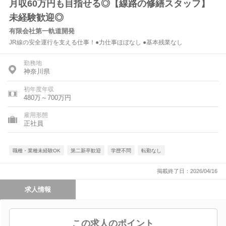
月収60万円も目指せる◎【線路の修繕スタッフ】
未経験歓迎◎
有限会社第一軌道開発
JR線の安全運行を支える仕事！●力仕事ほぼなし ●基本残業なし
勤務地
神奈川県
初年度年収
480万～700万円
雇用形態
正社員
職種・業種未経験OK
第二新卒歓迎
学歴不問
転勤なし
掲載終了日：2026/04/16
求人情報
この求人のポイント