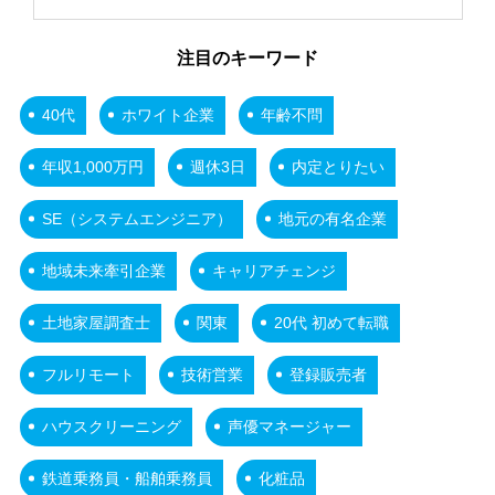
注目のキーワード
40代
ホワイト企業
年齢不問
年収1,000万円
週休3日
内定とりたい
SE（システムエンジニア）
地元の有名企業
地域未来牽引企業
キャリアチェンジ
土地家屋調査士
関東
20代 初めて転職
フルリモート
技術営業
登録販売者
ハウスクリーニング
声優マネージャー
鉄道乗務員・船舶乗務員
化粧品