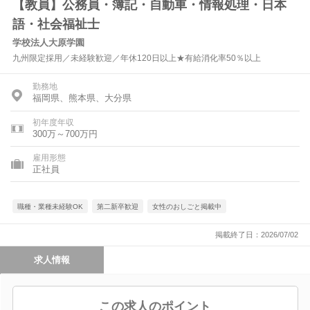
【教員】公務員・簿記・自動車・情報処理・日本
語・社会福祉士
学校法人大原学園
九州限定採用／未経験歓迎／年休120日以上★有給消化率50％以上
勤務地
福岡県、熊本県、大分県
初年度年収
300万～700万円
雇用形態
正社員
職種・業種未経験OK
第二新卒歓迎
女性のおしごと掲載中
掲載終了日：2026/07/02
求人情報
この求人のポイント