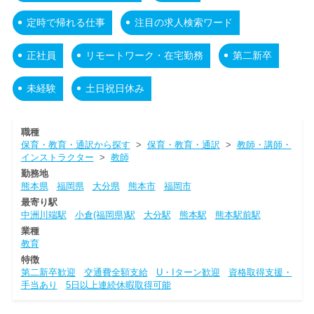
定時で帰れる仕事
注目の求人検索ワード
正社員
リモートワーク・在宅勤務
第二新卒
未経験
土日祝日休み
職種
保育・教育・通訳から探す
>
保育・教育・通訳
>
教師・講師・
インストラクター
>
教師
勤務地
熊本県
福岡県
大分県
熊本市
福岡市
最寄り駅
中洲川端駅
小倉(福岡県)駅
大分駅
熊本駅
熊本駅前駅
業種
教育
特徴
第二新卒歓迎
交通費全額支給
U・Iターン歓迎
資格取得支援・
手当あり
5日以上連続休暇取得可能