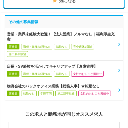
気になる
その他の募集情報
営業・業界未経験大歓迎！【法人営業】ノルマなし｜福利厚生充
実
正社員
職種・業種未経験OK
転勤なし
完全週休2日制
第二新卒歓迎
店長・SV経験を活かしてキャリアアップ【倉庫管理】
正社員
職種・業種未経験OK
転勤なし
女性のおしごと掲載中
物流会社のバックオフィス業務【総務人事】★転勤なし
正社員
転勤なし
学歴不問
第二新卒歓迎
女性のおしごと掲載中
この求人と勤務地が同じオススメ求人