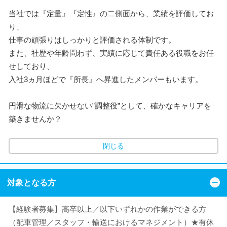
当社では『定量』『定性』の二側面から、業績を評価してお
り、
仕事の頑張りはしっかりと評価される体制です。
また、社歴や年齢問わず、実績に応じて責任ある役職をお任
せしており、
入社3ヵ月ほどで『所長』へ昇進したメンバーもいます。
円滑な物流に欠かせない”調整役”として、確かなキャリアを
築きませんか？
閉じる
対象となる方
【経験者募集】高卒以上／以下いずれかの作業ができる方
（配車管理／スタッフ・輸送におけるマネジメント）★有休