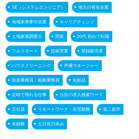
SE（システムエンジニア）
地元の有名企業
地域未来牽引企業
キャリアチェンジ
土地家屋調査士
関東
20代 初めて転職
フルリモート
技術営業
登録販売者
ハウスクリーニング
声優マネージャー
鉄道乗務員・船舶乗務員
化粧品
定時で帰れる仕事
注目の求人検索ワード
正社員
リモートワーク・在宅勤務
第二新卒
未経験
土日祝日休み