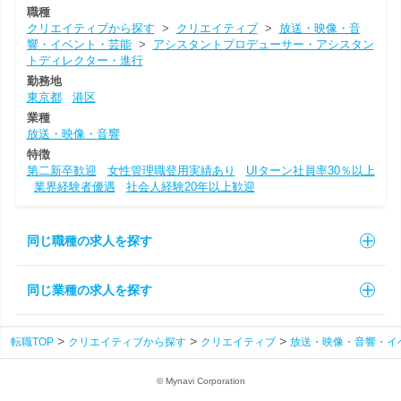
職種
クリエイティブから探す
>
クリエイティブ
>
放送・映像・音
響・イベント・芸能
>
アシスタントプロデューサー・アシスタン
トディレクター・進行
勤務地
東京都
港区
業種
放送・映像・音響
特徴
第二新卒歓迎
女性管理職登用実績あり
UIターン社員率30％以上
業界経験者優遇
社会人経験20年以上歓迎
同じ職種の求人を探す
同じ業種の求人を探す
転職TOP
クリエイティブから探す
クリエイティブ
放送・映像・音響・イ
© Mynavi Corporation