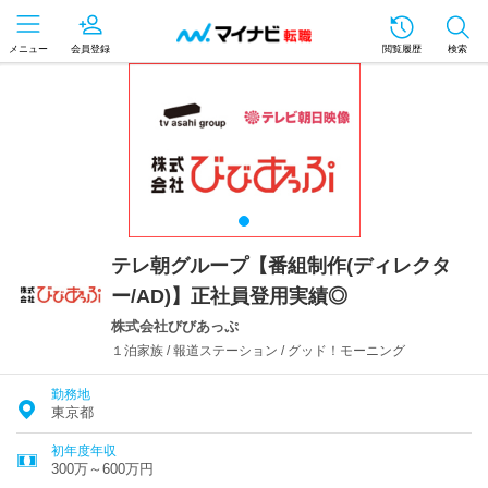
メニュー
会員登録
閲覧履歴
検索
テレ朝グループ【番組制作(ディレクタ
ー/AD)】正社員登用実績◎
株式会社びびあっぷ
１泊家族 / 報道ステーション / グッド！モーニング
勤務地
東京都
初年度年収
300万～600万円