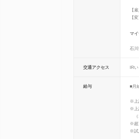
【雇
【変
マイ
石川
交通アクセス
IR
給与
■月
※上
※上
（1
※超
※試