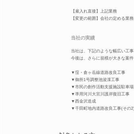
【雇入れ直後】上記業務
【変更の範囲】会社の定める業務
当社の実績
当社は、下記のような幅広い工事
今後は、さらに規模が大きな案件
▼窪・倉ヶ岳線道路改良工事
▼御所1号調整池浚渫工事
▼市民の創作活動支援施設駐車場
▼準用河川大宮川護岸復旧工事
▼西金沢造成
▼千田町地内道路改良工事(その2