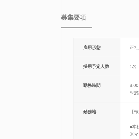
募集要項
雇用形態
正社
採用予定人数
1名
勤務時間
8:0
※残
勤務地
【転
■本
※マ