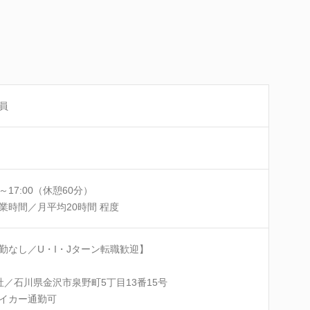
員
0～17:00（休憩60分）
業時間／月平均20時間 程度
勤なし／U・I・Jターン転職歓迎】
社／石川県金沢市泉野町5丁目13番15号
イカー通勤可