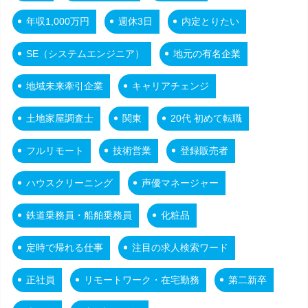
年収1,000万円
週休3日
内定とりたい
SE（システムエンジニア）
地元の有名企業
地域未来牽引企業
キャリアチェンジ
土地家屋調査士
関東
20代 初めて転職
フルリモート
技術営業
登録販売者
ハウスクリーニング
声優マネージャー
鉄道乗務員・船舶乗務員
化粧品
定時で帰れる仕事
注目の求人検索ワード
正社員
リモートワーク・在宅勤務
第二新卒