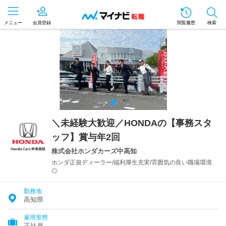
メニュー
会員登録
閲覧履歴
検索
＼未経験大歓迎／HONDAの【事務スタ
ッフ】賞与年2回
株式会社ホンダカーズ中高知
ホンダ正規ディーラー/福利厚生充実/雰囲気の良い職場環境
◎
勤務地
高知県
雇用形態
正社員