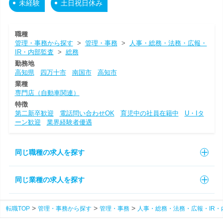
未経験
土日祝日休み
職種
管理・事務から探す
>
管理・事務
>
人事・総務・法務・広報・
IR・内部監査
>
総務
勤務地
高知県
四万十市
南国市
高知市
業種
専門店（自動車関連）
特徴
第二新卒歓迎
電話問い合わせOK
育児中の社員在籍中
U・Iタ
ーン歓迎
業界経験者優遇
同じ職種の求人を探す
同じ業種の求人を探す
転職TOP
管理・事務から探す
管理・事務
人事・総務・法務・広報・IR・