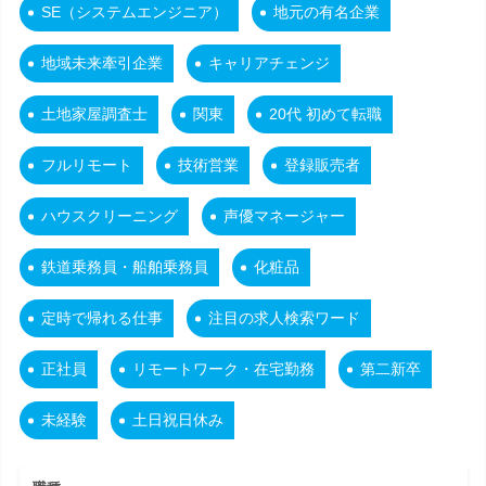
SE（システムエンジニア）
地元の有名企業
地域未来牽引企業
キャリアチェンジ
土地家屋調査士
関東
20代 初めて転職
フルリモート
技術営業
登録販売者
ハウスクリーニング
声優マネージャー
鉄道乗務員・船舶乗務員
化粧品
定時で帰れる仕事
注目の求人検索ワード
正社員
リモートワーク・在宅勤務
第二新卒
未経験
土日祝日休み