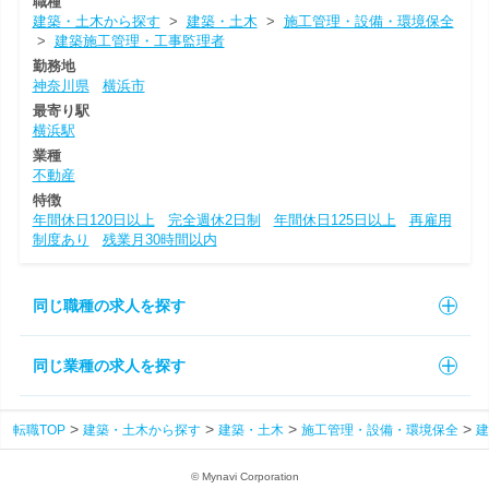
職種
建築・土木から探す
>
建築・土木
>
施工管理・設備・環境保全
>
建築施工管理・工事監理者
勤務地
神奈川県
横浜市
最寄り駅
横浜駅
業種
不動産
特徴
年間休日120日以上
完全週休2日制
年間休日125日以上
再雇用
制度あり
残業月30時間以内
同じ職種の求人を探す
同じ業種の求人を探す
転職TOP
建築・土木から探す
建築・土木
施工管理・設備・環境保全
建
© Mynavi Corporation