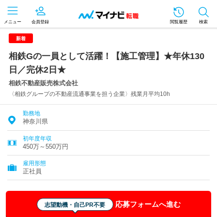
メニュー
会員登録
閲覧履歴
検索
新着
相鉄Gの一員として活躍！【施工管理】★年休130
日／完休2日★
相鉄不動産販売株式会社
〈相鉄グループの不動産流通事業を担う企業〉残業月平均10h
勤務地
神奈川県
初年度年収
450万～550万円
雇用形態
正社員
応募フォームへ進む
志望動機・自己PR不要