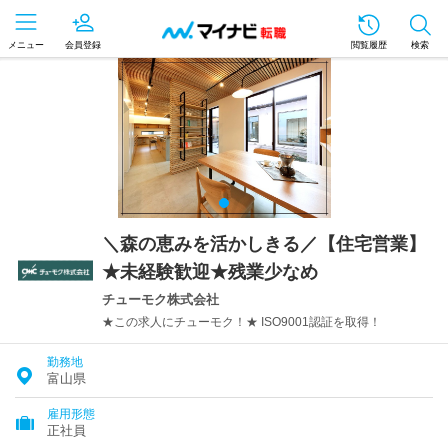
メニュー
会員登録
閲覧履歴
検索
＼森の恵みを活かしきる／【住宅営業】
★未経験歓迎★残業少なめ
チューモク株式会社
★この求人にチューモク！★ ISO9001認証を取得！
勤務地
富山県
雇用形態
正社員