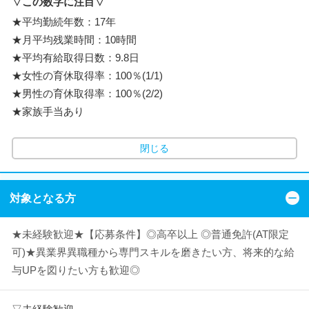
▽この数字に注目▽
★平均勤続年数：17年
★月平均残業時間：10時間
★平均有給取得日数：9.8日
★女性の育休取得率：100％(1/1)
★男性の育休取得率：100％(2/2)
★家族手当あり
閉じる
対象となる方
★未経験歓迎★【応募条件】◎高卒以上 ◎普通免許(AT限定
可)★異業界異職種から専門スキルを磨きたい方、将来的な給
与UPを図りたい方も歓迎◎