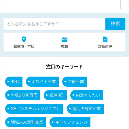
検索
どんな求人をお探しですか？
勤務地・本社
職種
詳細条件
注目のキーワード
40代
ホワイト企業
年齢不問
年収1,000万円
週休3日
内定とりたい
SE（システムエンジニア）
地元の有名企業
地域未来牽引企業
キャリアチェンジ