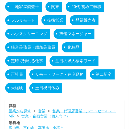
土地家屋調査士
関東
20代 初めて転職
フルリモート
技術営業
登録販売者
ハウスクリーニング
声優マネージャー
鉄道乗務員・船舶乗務員
化粧品
定時で帰れる仕事
注目の求人検索ワード
正社員
リモートワーク・在宅勤務
第二新卒
未経験
土日祝日休み
職種
営業から探す
>
営業
>
営業・代理店営業・ルートセールス・
MR
>
営業・企画営業（個人向け）
勤務地
富山県
富山市
高岡市
南砺市