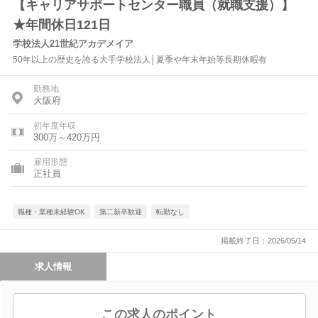
【キャリアサポートセンター職員（就職支援）】
★年間休日121日
学校法人21世紀アカデメイア
50年以上の歴史を誇る大手学校法人│夏季や年末年始等長期休暇有
勤務地
大阪府
初年度年収
300万～420万円
雇用形態
正社員
職種・業種未経験OK
第二新卒歓迎
転勤なし
掲載終了日：2026/05/14
求人情報
この求人のポイント