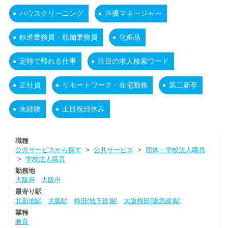
ハウスクリーニング
声優マネージャー
鉄道乗務員・船舶乗務員
化粧品
定時で帰れる仕事
注目の求人検索ワード
正社員
リモートワーク・在宅勤務
第二新卒
未経験
土日祝日休み
職種
公共サービスから探す
>
公共サービス
>
団体・学校法人職員
>
学校法人職員
勤務地
大阪府
大阪市
最寄り駅
北新地駅
大阪駅
梅田(地下鉄)駅
大阪梅田(阪急線)駅
業種
教育