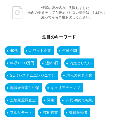
情報の読み込みに失敗しました。
画面の更新をしても表示されない場合は、しばらく
経ってから再度お試しください。
注目のキーワード
40代
ホワイト企業
年齢不問
年収1,000万円
週休3日
内定とりたい
SE（システムエンジニア）
地元の有名企業
地域未来牽引企業
キャリアチェンジ
土地家屋調査士
関東
20代 初めて転職
フルリモート
技術営業
登録販売者