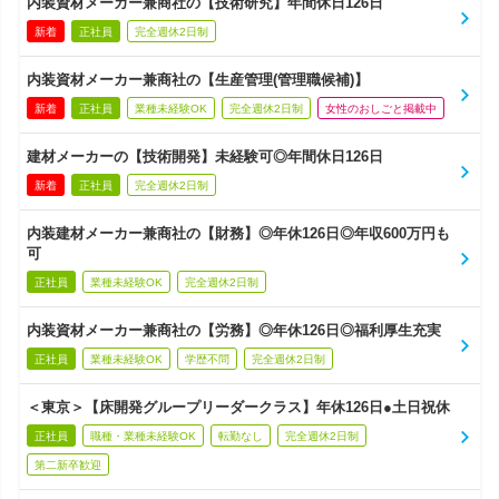
内装資材メーカー兼商社の【技術研究】年間休日126日
新着
正社員
完全週休2日制
内装資材メーカー兼商社の【生産管理(管理職候補)】
新着
正社員
業種未経験OK
完全週休2日制
女性のおしごと掲載中
建材メーカーの【技術開発】未経験可◎年間休日126日
新着
正社員
完全週休2日制
内装建材メーカー兼商社の【財務】◎年休126日◎年収600万円も
可
正社員
業種未経験OK
完全週休2日制
内装資材メーカー兼商社の【労務】◎年休126日◎福利厚生充実
正社員
業種未経験OK
学歴不問
完全週休2日制
＜東京＞【床開発グループリーダークラス】年休126日●土日祝休
正社員
職種・業種未経験OK
転勤なし
完全週休2日制
第二新卒歓迎