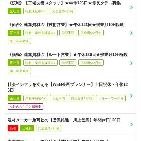
《茨城》【工場技術スタッフ】★年休126日★係長クラス募集
正社員
職種未経験OK
完全週休2日制
《仙台》建築資材の【技術営業】★年休126日★残業月10H程度
正社員
職種・業種未経験OK
学歴不問
完全週休2日制
第二新卒歓迎
《福島》建築資材の【ルート営業】★年休126日★残業月10H程度
正社員
職種・業種未経験OK
学歴不問
完全週休2日制
第二新卒歓迎
社会インフラを支える【WEB企画プランナー】土日祝休・年休12
6日
正社員
業種未経験OK
学歴不問
完全週休2日制
リモートワーク可
女性のおしごと掲載中
建材メーカー兼商社の【営業推進・川上営業】年間休日126日
新着
正社員
完全週休2日制