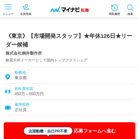
メニュー
会員登録
閲覧履歴
検索
《東京》【市場開発スタッフ】★年休126日★リー
ダー候補
株式会社桐井製作所
耐震天井メーカーとして国内トップクラスシェア
勤務地
東京都
初年度年収
450万～650万円
雇用形態
正社員
応募フォームへ進む
志望動機・自己PR不要