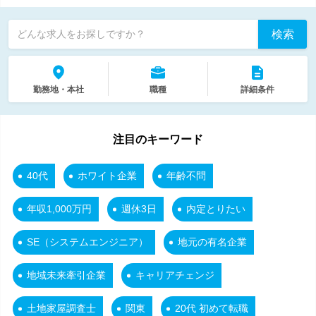
検索
どんな求人をお探しですか？
勤務地・本社
職種
詳細条件
注目のキーワード
40代
ホワイト企業
年齢不問
年収1,000万円
週休3日
内定とりたい
SE（システムエンジニア）
地元の有名企業
地域未来牽引企業
キャリアチェンジ
土地家屋調査士
関東
20代 初めて転職