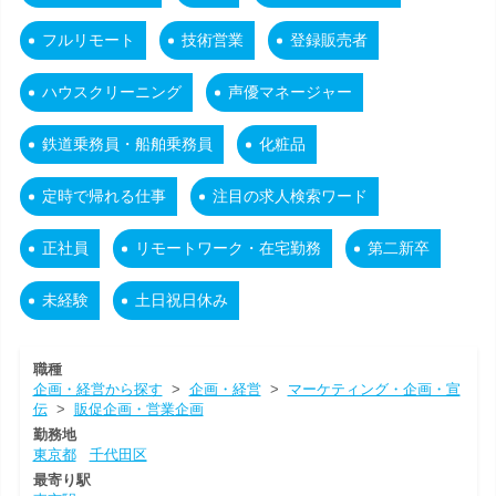
フルリモート
技術営業
登録販売者
ハウスクリーニング
声優マネージャー
鉄道乗務員・船舶乗務員
化粧品
定時で帰れる仕事
注目の求人検索ワード
正社員
リモートワーク・在宅勤務
第二新卒
未経験
土日祝日休み
職種
企画・経営から探す
>
企画・経営
>
マーケティング・企画・宣
伝
>
販促企画・営業企画
勤務地
東京都
千代田区
最寄り駅