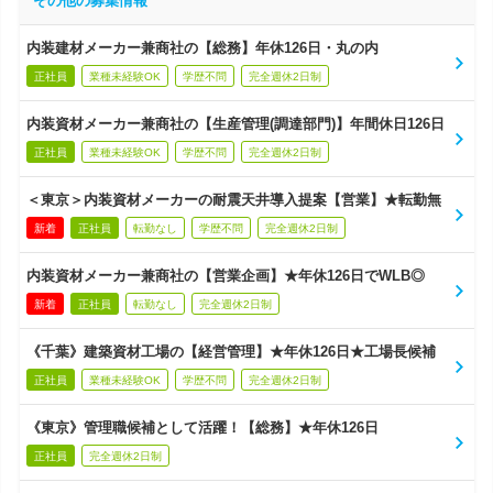
その他の募集情報
内装建材メーカー兼商社の【総務】年休126日・丸の内
正社員
業種未経験OK
学歴不問
完全週休2日制
内装資材メーカー兼商社の【生産管理(調達部門)】年間休日126日
正社員
業種未経験OK
学歴不問
完全週休2日制
＜東京＞内装資材メーカーの耐震天井導入提案【営業】★転勤無
新着
正社員
転勤なし
学歴不問
完全週休2日制
内装資材メーカー兼商社の【営業企画】★年休126日でWLB◎
新着
正社員
転勤なし
完全週休2日制
《千葉》建築資材工場の【経営管理】★年休126日★工場長候補
正社員
業種未経験OK
学歴不問
完全週休2日制
《東京》管理職候補として活躍！【総務】★年休126日
正社員
完全週休2日制