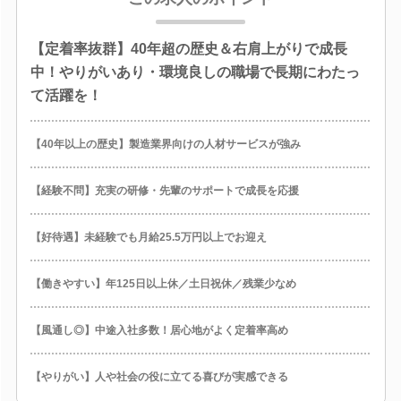
【定着率抜群】40年超の歴史＆右肩上がりで成長
中！やりがいあり・環境良しの職場で長期にわたっ
て活躍を！
【40年以上の歴史】製造業界向けの人材サービスが強み
【経験不問】充実の研修・先輩のサポートで成長を応援
【好待遇】未経験でも月給25.5万円以上でお迎え
【働きやすい】年125日以上休／土日祝休／残業少なめ
【風通し◎】中途入社多数！居心地がよく定着率高め
【やりがい】人や社会の役に立てる喜びが実感できる