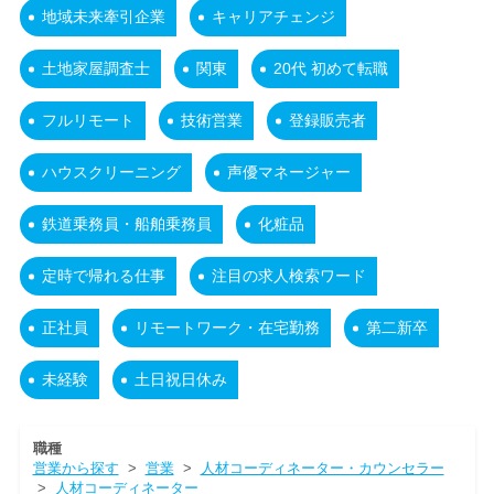
地域未来牽引企業
キャリアチェンジ
土地家屋調査士
関東
20代 初めて転職
フルリモート
技術営業
登録販売者
ハウスクリーニング
声優マネージャー
鉄道乗務員・船舶乗務員
化粧品
定時で帰れる仕事
注目の求人検索ワード
正社員
リモートワーク・在宅勤務
第二新卒
未経験
土日祝日休み
職種
営業から探す
>
営業
>
人材コーディネーター・カウンセラー
>
人材コーディネーター