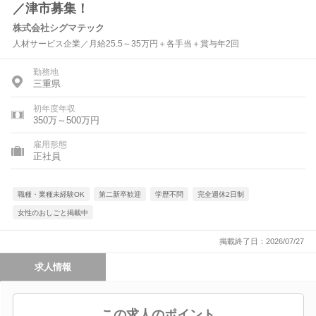
／津市募集！
株式会社シグマテック
人材サービス企業／月給25.5～35万円＋各手当＋賞与年2回
勤務地
三重県
初年度年収
350万～500万円
雇用形態
正社員
職種・業種未経験OK
第二新卒歓迎
学歴不問
完全週休2日制
女性のおしごと掲載中
掲載終了日：2026/07/27
求人情報
この求人のポイント