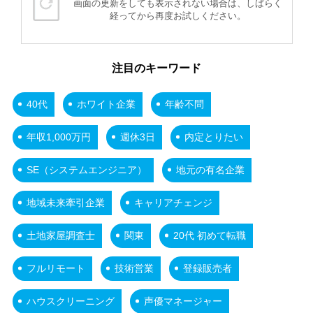
画面の更新をしても表示されない場合は、しばらく
経ってから再度お試しください。
注目のキーワード
40代
ホワイト企業
年齢不問
年収1,000万円
週休3日
内定とりたい
SE（システムエンジニア）
地元の有名企業
地域未来牽引企業
キャリアチェンジ
土地家屋調査士
関東
20代 初めて転職
フルリモート
技術営業
登録販売者
ハウスクリーニング
声優マネージャー