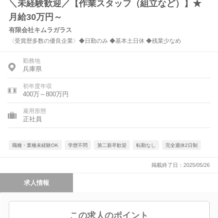
＼未経験歓迎／【作業スタッフ（組立など）】★
月給30万円～
有限会社キムラガラス
〈受賞歴多数の優良企業〉◆日勤のみ ◆基本土日休 ◆残業少なめ
勤務地
兵庫県
初年度年収
400万～800万円
雇用形態
正社員
職種・業種未経験OK
学歴不問
第二新卒歓迎
転勤なし
完全週休2日制
掲載終了日：2025/05/26
求人情報
この求人のポイント