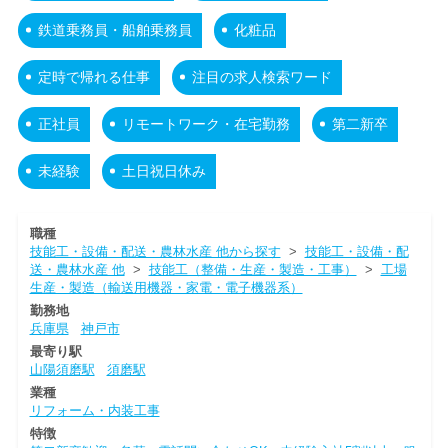
鉄道乗務員・船舶乗務員
化粧品
定時で帰れる仕事
注目の求人検索ワード
正社員
リモートワーク・在宅勤務
第二新卒
未経験
土日祝日休み
職種
技能工・設備・配送・農林水産 他から探す
>
技能工・設備・配
送・農林水産 他
>
技能工（整備・生産・製造・工事）
>
工場
生産・製造（輸送用機器・家電・電子機器系）
勤務地
兵庫県
神戸市
最寄り駅
山陽須磨駅
須磨駅
業種
リフォーム・内装工事
特徴