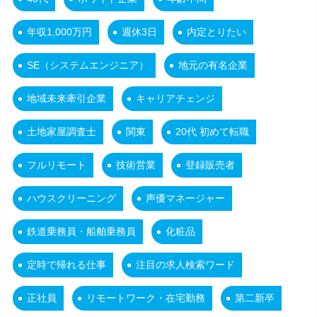
年収1,000万円
週休3日
内定とりたい
SE（システムエンジニア）
地元の有名企業
地域未来牽引企業
キャリアチェンジ
土地家屋調査士
関東
20代 初めて転職
フルリモート
技術営業
登録販売者
ハウスクリーニング
声優マネージャー
鉄道乗務員・船舶乗務員
化粧品
定時で帰れる仕事
注目の求人検索ワード
正社員
リモートワーク・在宅勤務
第二新卒