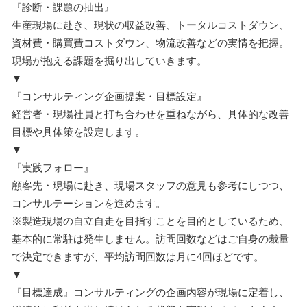
『診断・課題の抽出』
生産現場に赴き、現状の収益改善、トータルコストダウン、
資材費・購買費コストダウン、物流改善などの実情を把握。
現場が抱える課題を掘り出していきます。
▼
『コンサルティング企画提案・目標設定』
経営者・現場社員と打ち合わせを重ねながら、具体的な改善
目標や具体策を設定します。
▼
『実践フォロー』
顧客先・現場に赴き、現場スタッフの意見も参考にしつつ、
コンサルテーションを進めます。
※製造現場の自立自走を目指すことを目的としているため、
基本的に常駐は発生しません。訪問回数などはご自身の裁量
で決定できますが、平均訪問回数は月に4回ほどです。
▼
『目標達成』コンサルティングの企画内容が現場に定着し、