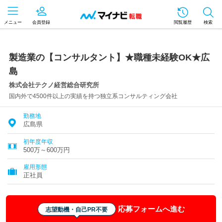
メニュー
会員登録
閲覧履歴
検索
製造業の【コンサルタント】★職種未経験OK★広
島
株式会社テクノ経営総合研究所
国内外で4500件以上の実績を持つ独立系コンサルティング会社
勤務地
広島県
初年度年収
500万～600万円
雇用形態
正社員
応募フォームへ進む
志望動機・自己PR不要