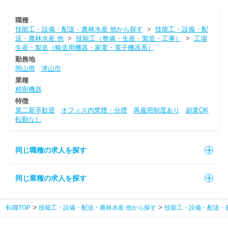
職種
技能工・設備・配送・農林水産 他から探す
>
技能工・設備・配
送・農林水産 他
>
技能工（整備・生産・製造・工事）
>
工場
生産・製造（輸送用機器・家電・電子機器系）
勤務地
岡山県
津山市
業種
精密機器
特徴
第二新卒歓迎
オフィス内禁煙・分煙
再雇用制度あり
副業OK
転勤なし
同じ職種の求人を探す
同じ業種の求人を探す
転職TOP
技能工・設備・配送・農林水産 他から探す
技能工・設備・配送・