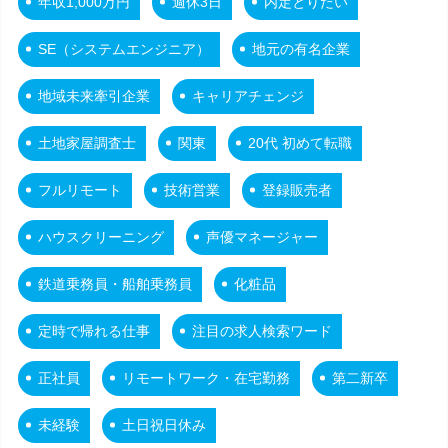
年収1,000万円
週休3日
内定とりたい
SE（システムエンジニア）
地元の有名企業
地域未来牽引企業
キャリアチェンジ
土地家屋調査士
関東
20代 初めて転職
フルリモート
技術営業
登録販売者
ハウスクリーニング
声優マネージャー
鉄道乗務員・船舶乗務員
化粧品
定時で帰れる仕事
注目の求人検索ワード
正社員
リモートワーク・在宅勤務
第二新卒
未経験
土日祝日休み