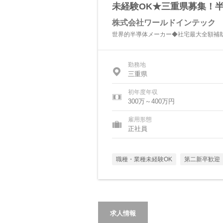
未経験OK★三重県募集！
株式会社ワールドインテック
世界的半導体メーカー◆社宅最大全額補
勤務地
三重県
初年度年収
300万～400万円
雇用形態
正社員
職種・業種未経験OK
第二新卒歓迎
求人情報