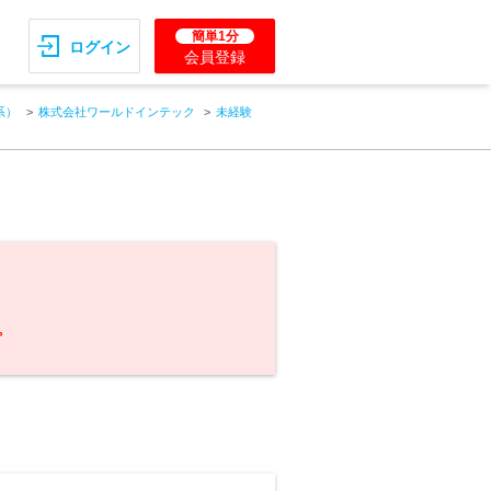
簡単1分
ログイン
会員登録
系）
株式会社ワールドインテック
未経験
。