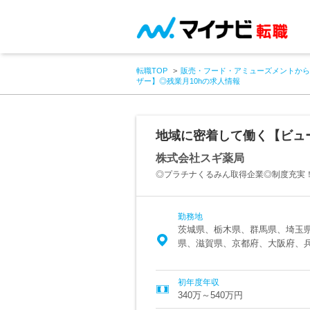
転職TOP
販売・フード・アミューズメントから
ザー】◎残業月10hの求人情報
地域に密着して働く【ビュ
株式会社スギ薬局
◎プラチナくるみん取得企業◎制度充実
勤務地
茨城県、栃木県、群馬県、埼玉
県、滋賀県、京都府、大阪府、
初年度年収
340万～540万円