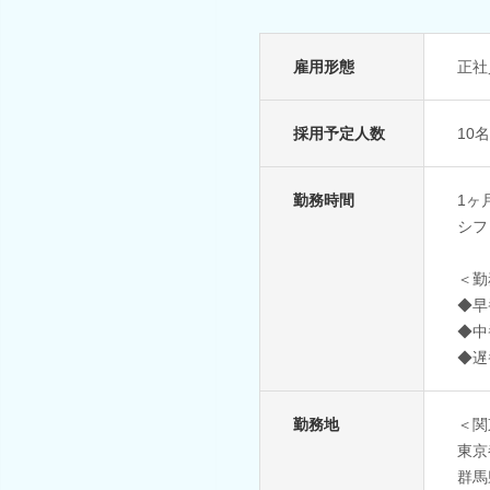
雇用形態
正社
採用予定人数
10
勤務時間
1ヶ
シフ
＜勤
◆早番
◆中番
◆遅番
勤務地
＜関
東京
群馬