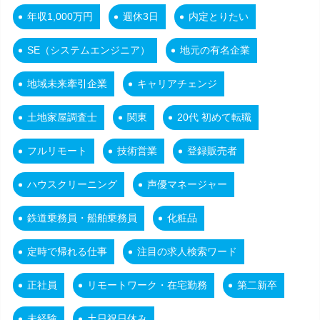
年収1,000万円
週休3日
内定とりたい
SE（システムエンジニア）
地元の有名企業
地域未来牽引企業
キャリアチェンジ
土地家屋調査士
関東
20代 初めて転職
フルリモート
技術営業
登録販売者
ハウスクリーニング
声優マネージャー
鉄道乗務員・船舶乗務員
化粧品
定時で帰れる仕事
注目の求人検索ワード
正社員
リモートワーク・在宅勤務
第二新卒
未経験
土日祝日休み