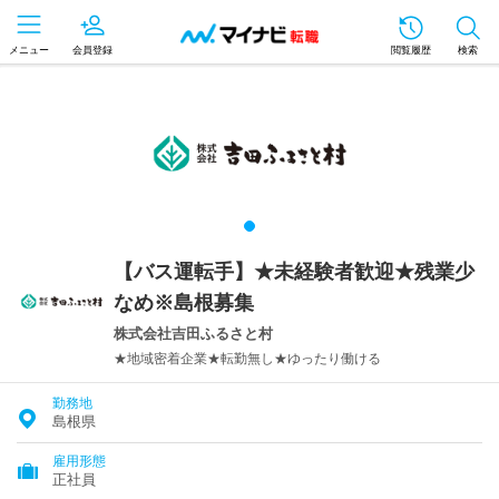
メニュー
会員登録
閲覧履歴
検索
【バス運転手】★未経験者歓迎★残業少
なめ※島根募集
株式会社吉田ふるさと村
★地域密着企業★転勤無し★ゆったり働ける
勤務地
島根県
雇用形態
正社員