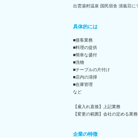
出雲湯村温泉 国民宿舎 清嵐荘
具体的には
■接客業務
■料理の提供
■簡単な盛付
■洗物
■テーブルの片付け
■店内の清掃
■在庫管理
など
【雇入れ直後】上記業務
【変更の範囲】会社の定める業務
企業の特徴