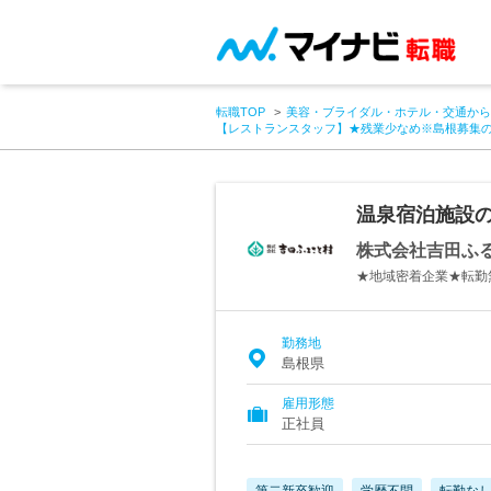
転職TOP
美容・ブライダル・ホテル・交通から
【レストランスタッフ】★残業少なめ※島根募集
温泉宿泊施設
株式会社吉田ふ
★地域密着企業★転勤
勤務地
島根県
雇用形態
正社員
第二新卒歓迎
学歴不問
転勤な