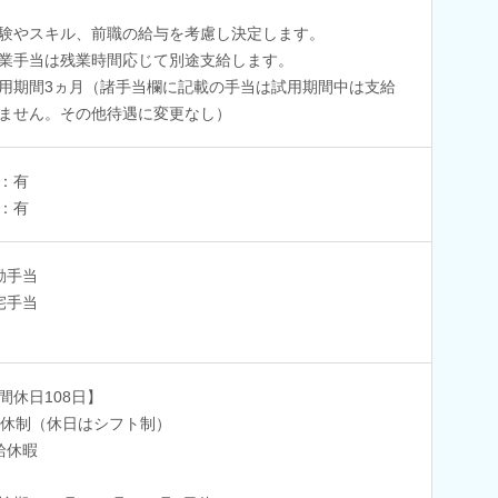
験やスキル、前職の給与を考慮し決定します。
業手当は残業時間応じて別途支給します。
用期間3ヵ月（諸手当欄に記載の手当は試用期間中は支給
ません。その他待遇に変更なし）
：有
：有
勤手当
宅手当
間休日108日】
9休制（休日はシフト制）
給休暇