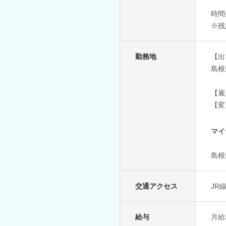
時間
※残
勤務地
【出
島根
【雇
【変
マイ
島根
交通アクセス
JR
給与
月給