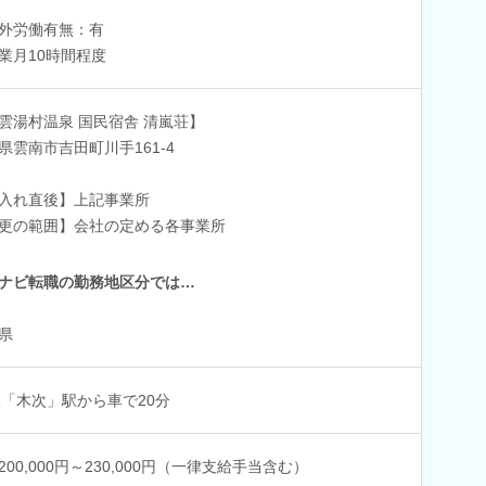
外労働有無：有
業月10時間程度
雲湯村温泉 国民宿舎 清嵐荘】
県雲南市吉田町川手161-4
入れ直後】上記事業所
更の範囲】会社の定める各事業所
ナビ転職の勤務地区分では…
県
線「木次」駅から車で20分
200,000円～230,000円（一律支給手当含む）