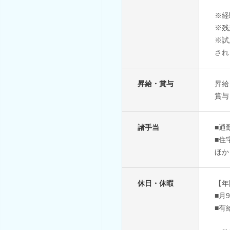
※経
※残
※試
され
昇給・賞与
昇給
賞与
諸手当
■通
■住
ほか
休日・休暇
【年
■月
■有