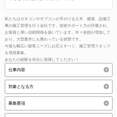
私たちはゼネコンやサブコンが手がける土木、建築、設備工
事の施工管理を行う会社です。技術サポート力が評価され、
お客様と厚い信頼関係を築いています。年々依頼が増加して
おり、大型案件にも携わっている状態です。
今後も幅広い顧客ニーズにお応えすべく、施工管理スタッフ
を増員募集。
あなたの経験を存分に発揮してください！
仕事内容
対象となる方
募集要項