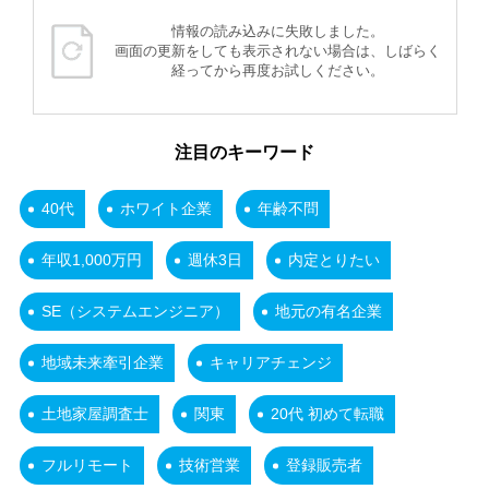
情報の読み込みに失敗しました。
画面の更新をしても表示されない場合は、しばらく
経ってから再度お試しください。
注目のキーワード
40代
ホワイト企業
年齢不問
年収1,000万円
週休3日
内定とりたい
SE（システムエンジニア）
地元の有名企業
地域未来牽引企業
キャリアチェンジ
土地家屋調査士
関東
20代 初めて転職
フルリモート
技術営業
登録販売者