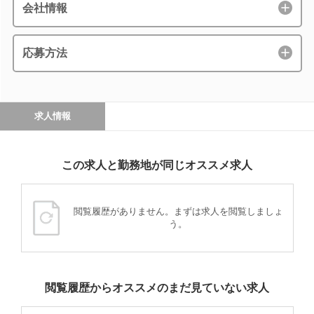
会社情報
応募方法
求人情報
この求人と勤務地が同じオススメ求人
閲覧履歴がありません。まずは求人を閲覧しましょ
う。
閲覧履歴からオススメのまだ見ていない求人