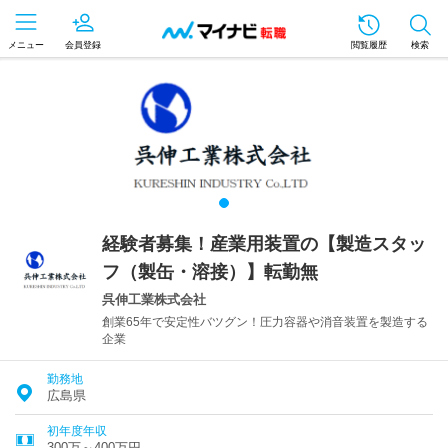
メニュー
会員登録
閲覧履歴
検索
経験者募集！産業用装置の【製造スタッ
フ（製缶・溶接）】転勤無
呉伸工業株式会社
創業65年で安定性バツグン！圧力容器や消音装置を製造する
企業
勤務地
広島県
初年度年収
300万～400万円