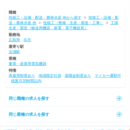
職種
技能工・設備・配送・農林水産 他から探す
>
技能工・設備・配
送・農林水産 他
>
技能工（整備・生産・製造・工事）
>
工場
生産・製造（輸送用機器・家電・電子機器系）
勤務地
広島県
呉市
最寄り駅
吉浦駅
業種
重電・産業用電気機器
特徴
再雇用制度あり
地域限定社員
退職金制度あり
マイカー通勤可
残業月30時間以内
同じ職種の求人を探す
同じ業種の求人を探す