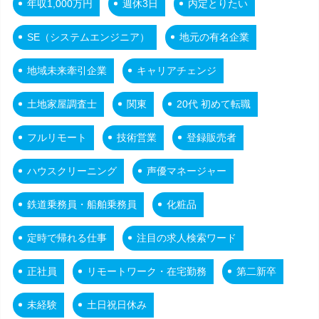
年収1,000万円
週休3日
内定とりたい
SE（システムエンジニア）
地元の有名企業
地域未来牽引企業
キャリアチェンジ
土地家屋調査士
関東
20代 初めて転職
フルリモート
技術営業
登録販売者
ハウスクリーニング
声優マネージャー
鉄道乗務員・船舶乗務員
化粧品
定時で帰れる仕事
注目の求人検索ワード
正社員
リモートワーク・在宅勤務
第二新卒
未経験
土日祝日休み