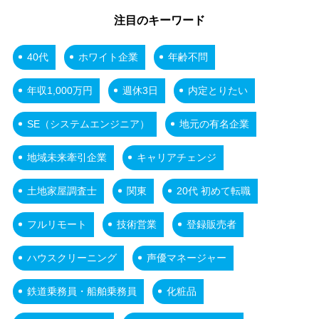
注目のキーワード
40代
ホワイト企業
年齢不問
年収1,000万円
週休3日
内定とりたい
SE（システムエンジニア）
地元の有名企業
地域未来牽引企業
キャリアチェンジ
土地家屋調査士
関東
20代 初めて転職
フルリモート
技術営業
登録販売者
ハウスクリーニング
声優マネージャー
鉄道乗務員・船舶乗務員
化粧品