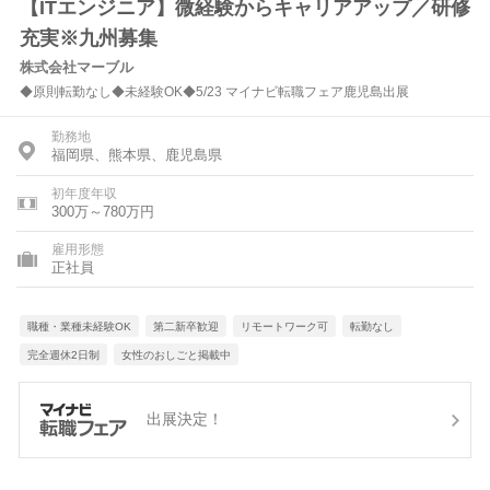
【ITエンジニア】微経験からキャリアアップ／研修
充実※九州募集
株式会社マーブル
◆原則転勤なし◆未経験OK◆5/23 マイナビ転職フェア鹿児島出展
勤務地
福岡県、熊本県、鹿児島県
初年度年収
300万～780万円
雇用形態
正社員
職種・業種未経験OK
第二新卒歓迎
リモートワーク可
転勤なし
完全週休2日制
女性のおしごと掲載中
出展決定！