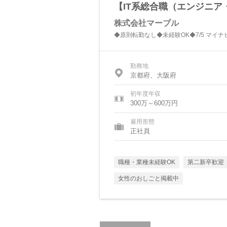
【IT系総合職（エンジニ
株式会社マーブル
◆原則転勤なし◆未経験OK◆7/5 マイ
勤務地
京都府、大阪府
初年度年収
300万～600万円
雇用形態
正社員
職種・業種未経験OK
第二新卒歓迎
女性のおしごと掲載中