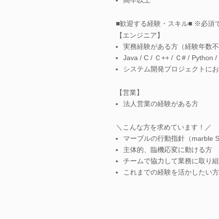
■歓迎する経験・スキル■ ※必須
【エンジニア】
実務経験がある方（経験年数不
Java / C / Ｃ++ / Ｃ# / Pyt
システム開発プロジェクトにお
【営業】
法人営業の経験がある方
＼こんな方を求めています！／
マーブルの行動指針（marble 
主体的、臨機応変に動ける方
チームで協力して業務に取り組
これまでの経験を活かしたい方