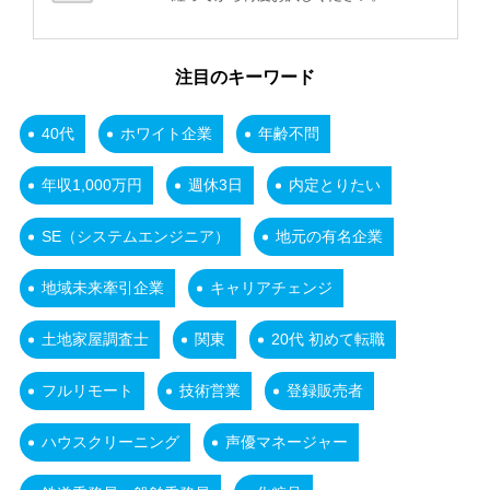
注目のキーワード
40代
ホワイト企業
年齢不問
年収1,000万円
週休3日
内定とりたい
SE（システムエンジニア）
地元の有名企業
地域未来牽引企業
キャリアチェンジ
土地家屋調査士
関東
20代 初めて転職
フルリモート
技術営業
登録販売者
ハウスクリーニング
声優マネージャー