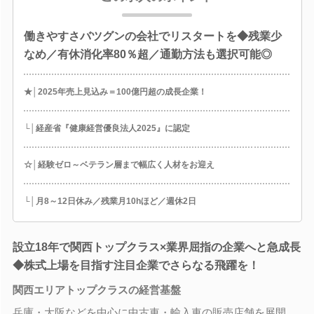
働きやすさバツグンの会社でリスタートを◆残業少
なめ／有休消化率80％超／通勤方法も選択可能◎
★│2025年売上見込み＝100億円超の成長企業！
└│経産省『健康経営優良法人2025』に認定
☆│経験ゼロ～ベテラン層まで幅広く人材をお迎え
└│月8～12日休み／残業月10hほど／週休2日
設立18年で関西トップクラス×業界屈指の企業へと急成長
◆株式上場を目指す注目企業でさらなる飛躍を！
関西エリアトップクラスの経営基盤
兵庫・大阪などを中心に中古車・輸入車の販売店舗を展開