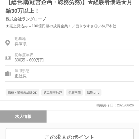
【総合職(経営企画・総務労務)】★経験者優遇★月
給30万以上！
株式会社ラングローブ
★売上見込み＝100億円超の成長企業！／働きやすさ◎／神戸本社
勤務地
兵庫県
初年度年収
300万～600万円
雇用形態
正社員
職種・業種未経験OK
第二新卒歓迎
学歴不問
転勤なし
掲載終了日：2025/06/26
求人情報
この求人のポイント