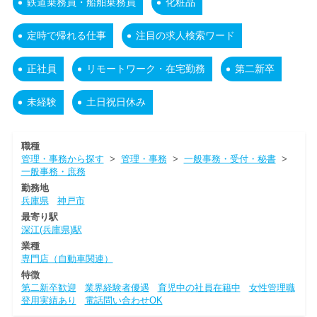
鉄道乗務員・船舶乗務員
化粧品
定時で帰れる仕事
注目の求人検索ワード
正社員
リモートワーク・在宅勤務
第二新卒
未経験
土日祝日休み
職種
管理・事務から探す
>
管理・事務
>
一般事務・受付・秘書
>
一般事務・庶務
勤務地
兵庫県
神戸市
最寄り駅
深江(兵庫県)駅
業種
専門店（自動車関連）
特徴
第二新卒歓迎
業界経験者優遇
育児中の社員在籍中
女性管理職
登用実績あり
電話問い合わせOK