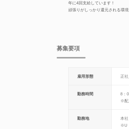
年に4回支給しています！
頑張りがしっかり還元される環境
募集要項
雇用形態
正社
勤務時間
8：0
※配
勤務地
本社
※U