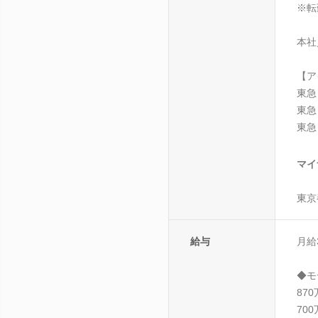
※転
本社
【ア
東急
東急
東急
マイ
東京
給与
月給
◆モ
870
700