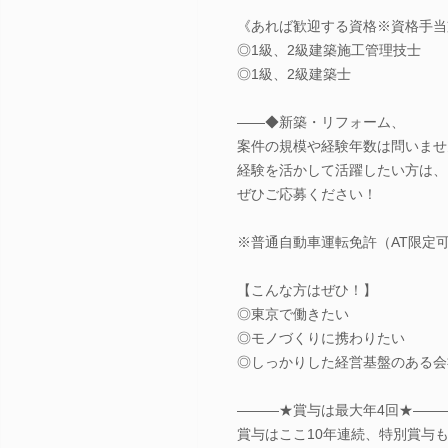
《あれば歓迎する資格※資格手当
◎1級、2級建築施工管理技士
◎1級、2級建築士
――◆新築・リフォーム、
案件の規模や経験年数は問いませ
経験を活かして活躍したい方は、
ぜひご応募ください！
※普通自動車運転免許（AT限定
【こんな方はぜひ！】
◎東京で働きたい
◎モノづくりに携わりたい
◎しっかりした経営基盤のある会
―――★賞与は最大年4回★――
賞与はここ10年連続、特別賞与