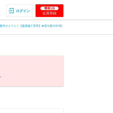
簡単1分
ログイン
会員登録
案件がメイン！【建築施工管理】★賞与最大年4回
。