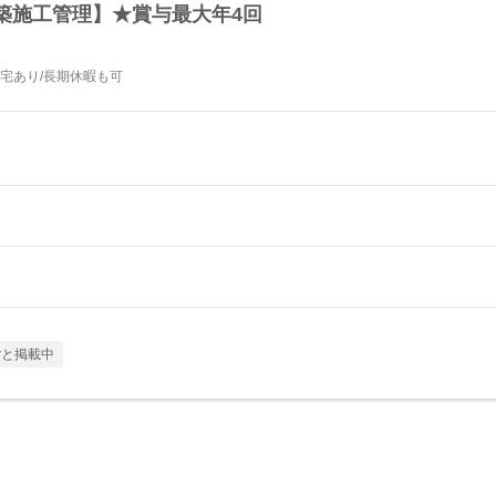
築施工管理】★賞与最大年4回
社宅あり/長期休暇も可
ごと掲載中