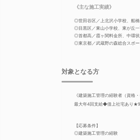
《主な施工実績》
◎世田谷区／上北沢小学校、船橋
◎目黒区／東山小学校、東が丘一
◎首都高／霞ヶ関料金所、中環状
◎東京都／武蔵野の森総合スポー
対象となる方
《建築施工管理の経験者（資格・
最大年4回支給◆借上社宅あり★
【応募条件】
◎建築施工管理の経験