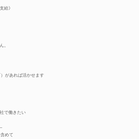
支給》
ん。
可）があれば活かせます
社で働きたい
―
も含めて