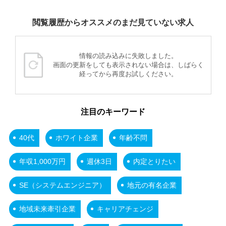
閲覧履歴からオススメのまだ見ていない求人
情報の読み込みに失敗しました。
画面の更新をしても表示されない場合は、しばらく
経ってから再度お試しください。
注目のキーワード
40代
ホワイト企業
年齢不問
年収1,000万円
週休3日
内定とりたい
SE（システムエンジニア）
地元の有名企業
地域未来牽引企業
キャリアチェンジ