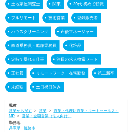
土地家屋調査士
関東
20代 初めて転職
フルリモート
技術営業
登録販売者
ハウスクリーニング
声優マネージャー
鉄道乗務員・船舶乗務員
化粧品
定時で帰れる仕事
注目の求人検索ワード
正社員
リモートワーク・在宅勤務
第二新卒
未経験
土日祝日休み
職種
営業から探す
>
営業
>
営業・代理店営業・ルートセールス・
MR
>
営業・企画営業（法人向け）
勤務地
兵庫県
姫路市