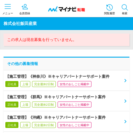
メニュー
会員登録
閲覧履歴
検索
株式会社飯田産業
この求人は現在募集を行っていません。
その他の募集情報
【施工管理】《神奈川》※キャリアパートナーサポート案件
正社員
上場
完全週休2日制
女性のおしごと掲載中
【施工管理】《群馬》※キャリアパートナーサポート案件
正社員
上場
完全週休2日制
女性のおしごと掲載中
【施工管理】《沖縄》※キャリアパートナーサポート案件
正社員
上場
完全週休2日制
女性のおしごと掲載中