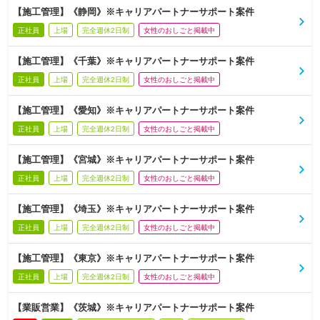
【施工管理】《静岡》※キャリアパートナーサポート案件
正社員
上場
完全週休2日制
女性のおしごと掲載中
【施工管理】《千葉》※キャリアパートナーサポート案件
正社員
上場
完全週休2日制
女性のおしごと掲載中
【施工管理】《愛知》※キャリアパートナーサポート案件
正社員
上場
完全週休2日制
女性のおしごと掲載中
【施工管理】《宮城》※キャリアパートナーサポート案件
正社員
上場
完全週休2日制
女性のおしごと掲載中
【施工管理】《埼玉》※キャリアパートナーサポート案件
正社員
上場
完全週休2日制
女性のおしごと掲載中
【施工管理】《東京》※キャリアパートナーサポート案件
正社員
上場
完全週休2日制
女性のおしごと掲載中
【業販営業】《茨城》※キャリアパートナーサポート案件