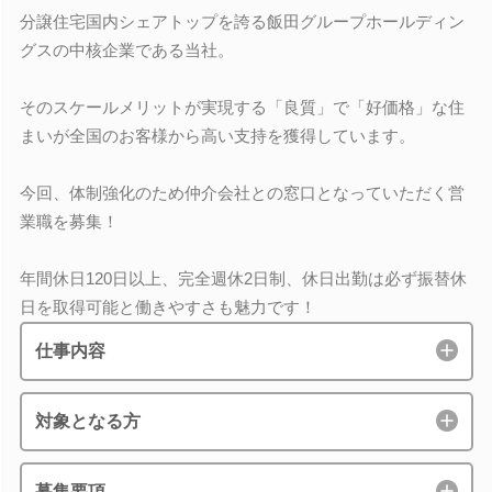
分譲住宅国内シェアトップを誇る飯田グループホールディン
グスの中核企業である当社。
そのスケールメリットが実現する「良質」で「好価格」な住
まいが全国のお客様から高い支持を獲得しています。
今回、体制強化のため仲介会社との窓口となっていただく営
業職を募集！
年間休日120日以上、完全週休2日制、休日出勤は必ず振替休
日を取得可能と働きやすさも魅力です！
仕事内容
対象となる方
募集要項