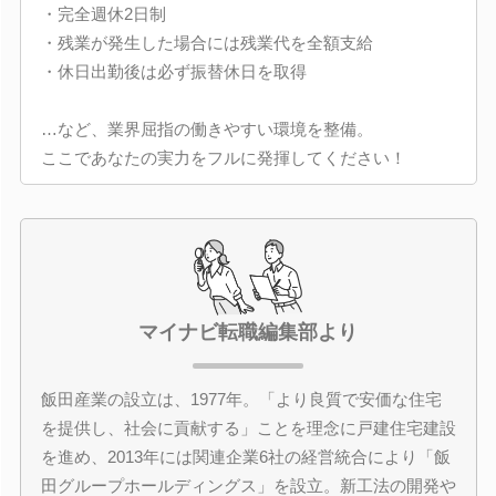
・完全週休2日制
・残業が発生した場合には残業代を全額支給
・休日出勤後は必ず振替休日を取得
…など、業界屈指の働きやすい環境を整備。
ここであなたの実力をフルに発揮してください！
マイナビ転職編集部より
飯田産業の設立は、1977年。「より良質で安価な住宅
を提供し、社会に貢献する」ことを理念に戸建住宅建設
を進め、2013年には関連企業6社の経営統合により「飯
田グループホールディングス」を設立。新工法の開発や