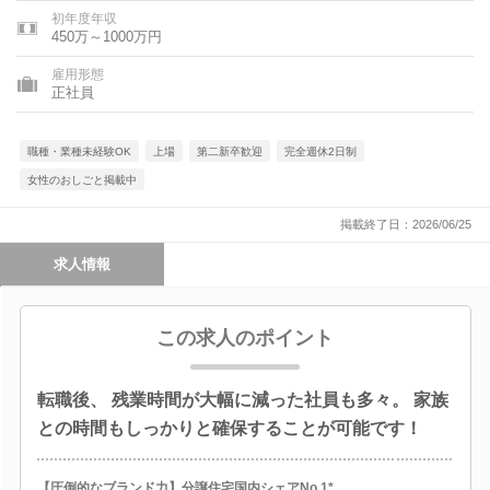
初年度年収
450万～1000万円
雇用形態
正社員
職種・業種未経験OK
上場
第二新卒歓迎
完全週休2日制
女性のおしごと掲載中
掲載終了日：2026/06/25
求人情報
この求人のポイント
転職後、 残業時間が大幅に減った社員も多々。 家族
との時間もしっかりと確保することが可能です！
【圧倒的なブランド力】分譲住宅国内シェアNo.1*