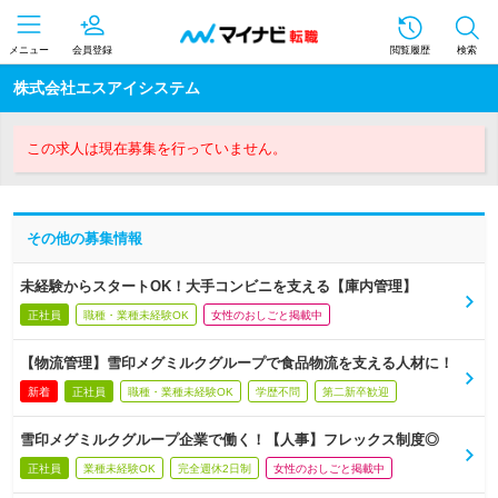
メニュー
会員登録
閲覧履歴
検索
株式会社エスアイシステム
この求人は現在募集を行っていません。
その他の募集情報
未経験からスタートOK！大手コンビニを支える【庫内管理】
正社員
職種・業種未経験OK
女性のおしごと掲載中
【物流管理】雪印メグミルクグループで食品物流を支える人材に！
新着
正社員
職種・業種未経験OK
学歴不問
第二新卒歓迎
雪印メグミルクグループ企業で働く！【人事】フレックス制度◎
正社員
業種未経験OK
完全週休2日制
女性のおしごと掲載中