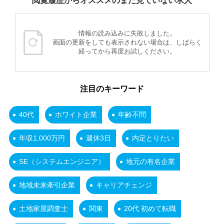
閲覧履歴からオススメのまだ見ていない求人
情報の読み込みに失敗しました。
画面の更新をしても表示されない場合は、しばらく
経ってから再度お試しください。
注目のキーワード
40代
ホワイト企業
年齢不問
年収1,000万円
週休3日
内定とりたい
SE（システムエンジニア）
地元の有名企業
地域未来牽引企業
キャリアチェンジ
土地家屋調査士
関東
20代 初めて転職