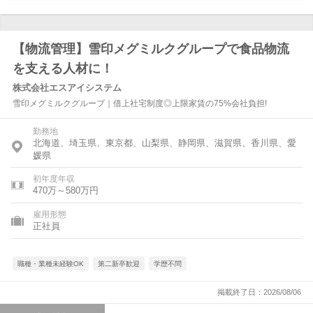
【物流管理】雪印メグミルクグループで食品物流
を支える人材に！
株式会社エスアイシステム
雪印メグミルクグループ｜借上社宅制度◎上限家賃の75%会社負担!
勤務地
北海道、埼玉県、東京都、山梨県、静岡県、滋賀県、香川県、愛
媛県
初年度年収
470万～580万円
雇用形態
正社員
職種・業種未経験OK
第二新卒歓迎
学歴不問
掲載終了日：2026/08/06