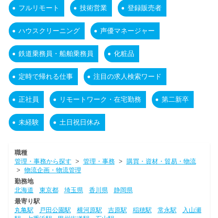
フルリモート
技術営業
登録販売者
ハウスクリーニング
声優マネージャー
鉄道乗務員・船舶乗務員
化粧品
定時で帰れる仕事
注目の求人検索ワード
正社員
リモートワーク・在宅勤務
第二新卒
未経験
土日祝日休み
職種
管理・事務から探す
>
管理・事務
>
購買・資材・貿易・物流
>
物流企画・物流管理
勤務地
北海道
東京都
埼玉県
香川県
静岡県
最寄り駅
丸亀駅
戸田公園駅
横河原駅
吉原駅
稲穂駅
常永駅
入山瀬