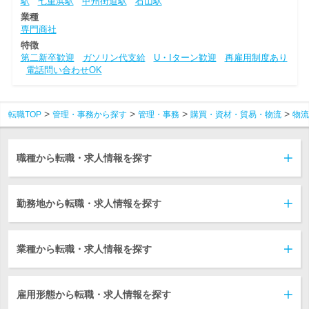
駅
七重浜駅
甲州街道駅
石山駅
業種
専門商社
特徴
第二新卒歓迎
ガソリン代支給
U・Iターン歓迎
再雇用制度あり
電話問い合わせOK
転職TOP
管理・事務から探す
管理・事務
購買・資材・貿易・物流
物流
職種から転職・求人情報を探す
勤務地から転職・求人情報を探す
業種から転職・求人情報を探す
雇用形態から転職・求人情報を探す