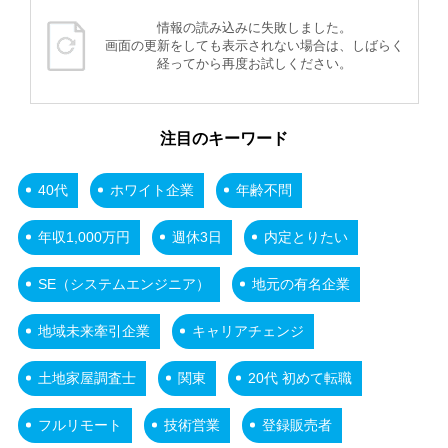
情報の読み込みに失敗しました。
画面の更新をしても表示されない場合は、しばらく
経ってから再度お試しください。
注目のキーワード
40代
ホワイト企業
年齢不問
年収1,000万円
週休3日
内定とりたい
SE（システムエンジニア）
地元の有名企業
地域未来牽引企業
キャリアチェンジ
土地家屋調査士
関東
20代 初めて転職
フルリモート
技術営業
登録販売者