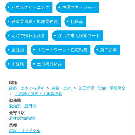
ハウスクリーニング
声優マネージャー
鉄道乗務員・船舶乗務員
化粧品
定時で帰れる仕事
注目の求人検索ワード
正社員
リモートワーク・在宅勤務
第二新卒
未経験
土日祝日休み
職種
建築・土木から探す
>
建築・土木
>
施工管理・設備・環境保全
>
土木施工管理・工事監理者
勤務地
愛知県
豊田市
最寄り駅
若林(愛知県)駅
業種
環境・リサイクル