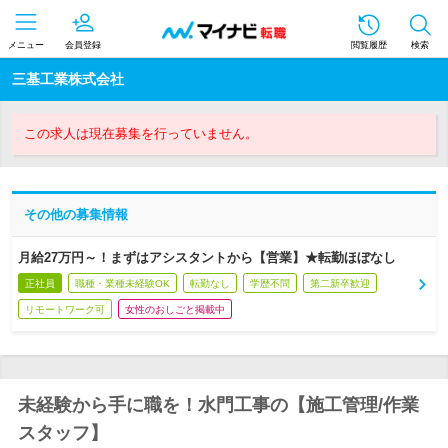
メニュー
会員登録
閲覧履歴
検索
三基工業株式会社
この求人は現在募集を行っていません。
その他の募集情報
月給27万円～！まずはアシスタントから【営業】★転勤ほぼなし
正社員
職種・業種未経験OK
転勤なし
学歴不問
第二新卒歓迎
リモートワーク可
女性のおしごと掲載中
未経験から手に職を！水門工事の【施工管理/作業
スタッフ】