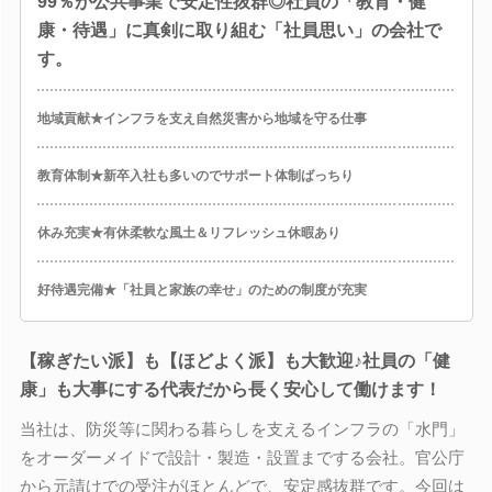
99％が公共事業で安定性抜群◎社員の「教育・健
康・待遇」に真剣に取り組む「社員思い」の会社で
す。
地域貢献★インフラを支え自然災害から地域を守る仕事
教育体制★新卒入社も多いのでサポート体制ばっちり
休み充実★有休柔軟な風土＆リフレッシュ休暇あり
好待遇完備★「社員と家族の幸せ」のための制度が充実
【稼ぎたい派】も【ほどよく派】も大歓迎♪社員の「健
康」も大事にする代表だから長く安心して働けます！
当社は、防災等に関わる暮らしを支えるインフラの「水門」
をオーダーメイドで設計・製造・設置までする会社。官公庁
から元請けでの受注がほとんどで、安定感抜群です。今回は