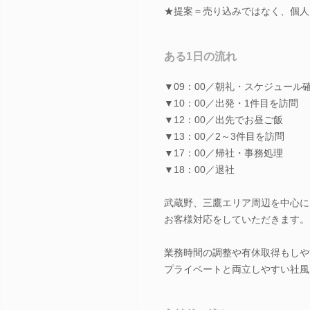
★提案＝売り込みではなく、個人
ある1日の流れ
▼09：00／朝礼・スケジュール
▼10：00／出発・1件目を訪問
▼12：00／出先でお昼ご飯
▼13：00／2～3件目を訪問
▼17：00／帰社・事務処理
▼18：00／退社
武蔵野、三鷹エリア周辺を中心に
お客様対応をしていただきます。
業務時間の調整や有休取得もしや
プライベートと両立しやすい社風