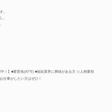
す。
し、
、
中！】■要普免(AT可) ■福祉業界に興味がある方 ☆人柄重視
お仕事がしたい方はぜひ！