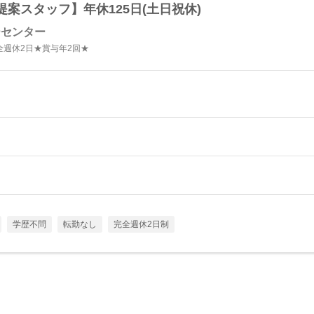
案スタッフ】年休125日(土日祝休)
ーセンター
週休2日★賞与年2回★
学歴不問
転勤なし
完全週休2日制