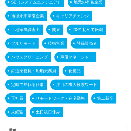
SE（システムエンジニア）
地元の有名企業
地域未来牽引企業
キャリアチェンジ
土地家屋調査士
関東
20代 初めて転職
フルリモート
技術営業
登録販売者
ハウスクリーニング
声優マネージャー
鉄道乗務員・船舶乗務員
化粧品
定時で帰れる仕事
注目の求人検索ワード
正社員
リモートワーク・在宅勤務
第二新卒
未経験
土日祝日休み
職種