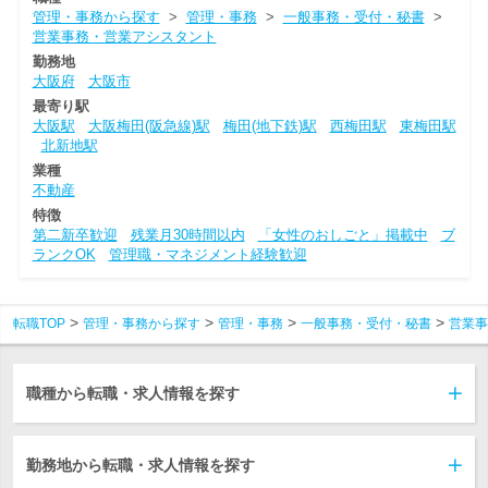
管理・事務から探す
>
管理・事務
>
一般事務・受付・秘書
>
営業事務・営業アシスタント
勤務地
大阪府
大阪市
最寄り駅
大阪駅
大阪梅田(阪急線)駅
梅田(地下鉄)駅
西梅田駅
東梅田駅
北新地駅
業種
不動産
特徴
第二新卒歓迎
残業月30時間以内
「女性のおしごと」掲載中
ブ
ランクOK
管理職・マネジメント経験歓迎
転職TOP
管理・事務から探す
管理・事務
一般事務・受付・秘書
営業事
職種から転職・求人情報を探す
勤務地から転職・求人情報を探す