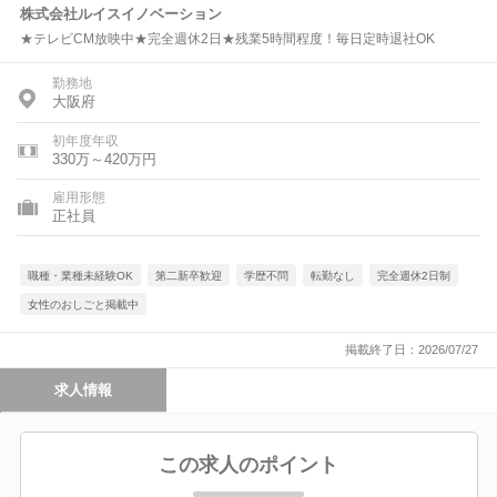
株式会社ルイスイノベーション
★テレビCM放映中★完全週休2日★残業5時間程度！毎日定時退社OK
勤務地
大阪府
初年度年収
330万～420万円
雇用形態
正社員
職種・業種未経験OK
第二新卒歓迎
学歴不問
転勤なし
完全週休2日制
女性のおしごと掲載中
掲載終了日：2026/07/27
求人情報
この求人のポイント