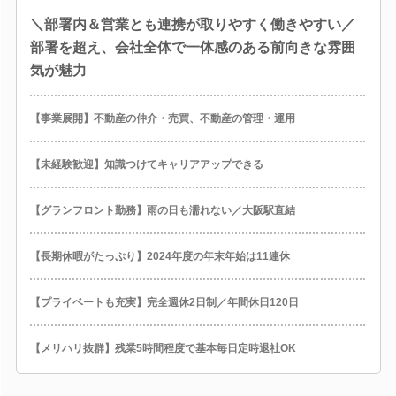
＼部署内＆営業とも連携が取りやすく働きやすい／
部署を超え、会社全体で一体感のある前向きな雰囲
気が魅力
【事業展開】不動産の仲介・売買、不動産の管理・運用
【未経験歓迎】知識つけてキャリアアップできる
【グランフロント勤務】雨の日も濡れない／大阪駅直結
【長期休暇がたっぷり】2024年度の年末年始は11連休
【プライベートも充実】完全週休2日制／年間休日120日
【メリハリ抜群】残業5時間程度で基本毎日定時退社OK