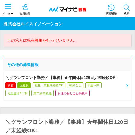
メニュー
会員登録
閲覧履歴
検索
株式会社ルイスイノベーション
この求人は現在募集を行っていません。
その他の募集情報
＼グランフロント勤務／【事務】★年間休日120日／未経験OK!
新着
正社員
職種・業種未経験OK
転勤なし
学歴不問
完全週休2日制
第二新卒歓迎
女性のおしごと掲載中
＼グランフロント勤務／【事務】★年間休日120日
／未経験OK!