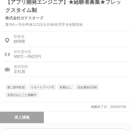
【アプリ開発エンジニア】★経験者募集★フレッ
クスタイム制
株式会社ゼクスターズ
賞与4ヶ月分/年休121日/土日休/住宅手当全額支給
勤務地
静岡県
初年度年収
500万～650万円
雇用形態
正社員
第二新卒歓迎
リモートワーク可
転勤なし
完全週休2日制
女性のおしごと掲載中
掲載終了日：2026/07/30
求人情報