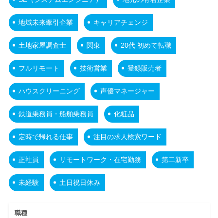
地域未来牽引企業
キャリアチェンジ
土地家屋調査士
関東
20代 初めて転職
フルリモート
技術営業
登録販売者
ハウスクリーニング
声優マネージャー
鉄道乗務員・船舶乗務員
化粧品
定時で帰れる仕事
注目の求人検索ワード
正社員
リモートワーク・在宅勤務
第二新卒
未経験
土日祝日休み
職種