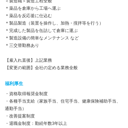
＜製造職＞製造工程全般
＊薬品を倉庫から工場へ運ぶ
＊薬品を反応釜に仕込む
＊製品製造（装置を操作し、加熱・撹拌等を行う）
＊完成した製品を缶詰して倉庫に運ぶ
＊製造設備の簡単なメンテナンス など
＊三交替勤務あり
【雇入れ直後】上記業務
【変更の範囲】会社の定める業務全般
福利厚生
・資格取得報奨金制度
・各種手当支給（家族手当、住宅手当、健康保険補助手当、
通勤手当）
・改善提案制度
・退職金制度：勤続年数3年以上