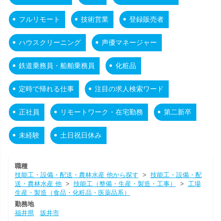
フルリモート
技術営業
登録販売者
ハウスクリーニング
声優マネージャー
鉄道乗務員・船舶乗務員
化粧品
定時で帰れる仕事
注目の求人検索ワード
正社員
リモートワーク・在宅勤務
第二新卒
未経験
土日祝日休み
職種
技能工・設備・配送・農林水産 他から探す
>
技能工・設備・配
送・農林水産 他
>
技能工（整備・生産・製造・工事）
>
工場
生産・製造（食品・化粧品・医薬品系）
勤務地
福井県
坂井市