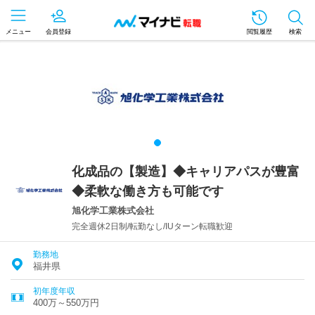
メニュー
会員登録
閲覧履歴
検索
化成品の【製造】◆キャリアパスが豊富
◆柔軟な働き方も可能です
旭化学工業株式会社
完全週休2日制/転勤なし/IUターン転職歓迎
勤務地
福井県
初年度年収
400万～550万円