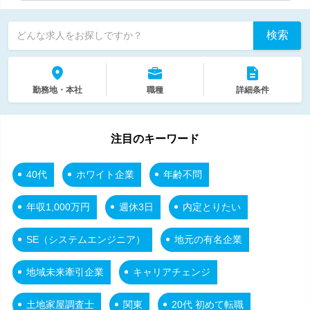
検索
どんな求人をお探しですか？
勤務地・本社
職種
詳細条件
注目のキーワード
40代
ホワイト企業
年齢不問
年収1,000万円
週休3日
内定とりたい
SE（システムエンジニア）
地元の有名企業
地域未来牽引企業
キャリアチェンジ
土地家屋調査士
関東
20代 初めて転職