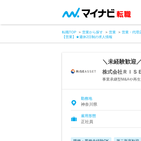
転職TOP
営業から探す
営業
営業・代理
【営業】★週休2日制の求人情報
＼未経験歓迎
株式会社ＲＩＳ
事業承継型M&Aや再
勤務地
神奈川県
雇用形態
正社員
職種・業種未経験OK
第二新卒歓迎