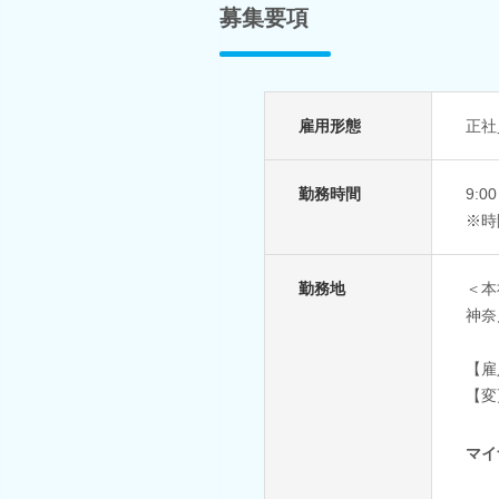
募集要項
雇用形態
正社
勤務時間
9:
※時
勤務地
＜本
神奈
【雇
【変
マイ