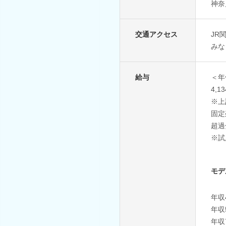
神奈
交通アクセス
JR
みな
給与
＜年
4,1
※上
固定
超過
※試
モデ
年収
年収
年収