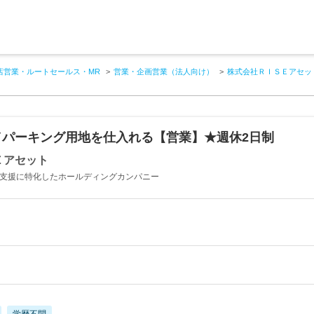
店営業・ルートセールス・MR
営業・企画営業（法人向け）
株式会社ＲＩＳＥアセッ
／パーキング用地を仕入れる【営業】★週休2日制
Ｅアセット
生支援に特化したホールディングカンパニー
学歴不問