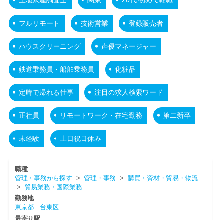
フルリモート
技術営業
登録販売者
ハウスクリーニング
声優マネージャー
鉄道乗務員・船舶乗務員
化粧品
定時で帰れる仕事
注目の求人検索ワード
正社員
リモートワーク・在宅勤務
第二新卒
未経験
土日祝日休み
職種
管理・事務から探す
>
管理・事務
>
購買・資材・貿易・物流
>
貿易業務・国際業務
勤務地
東京都
台東区
最寄り駅