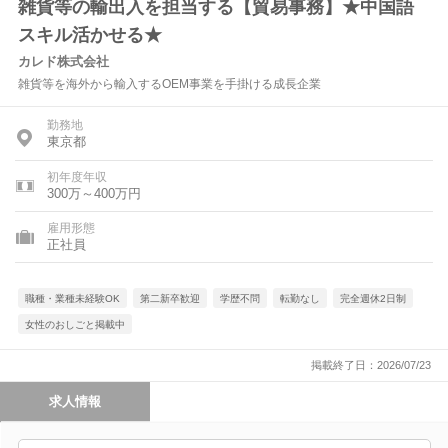
雑貨等の輸出入を担当する【貿易事務】★中国語
スキル活かせる★
カレド株式会社
雑貨等を海外から輸入するOEM事業を手掛ける成長企業
勤務地
東京都
初年度年収
300万～400万円
雇用形態
正社員
職種・業種未経験OK
第二新卒歓迎
学歴不問
転勤なし
完全週休2日制
女性のおしごと掲載中
掲載終了日：2026/07/23
求人情報