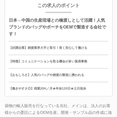
この求人のポイント
日本⇔中国の生産現場との橋渡しとして活躍！人気
ブランドのバッグやポーチをOEMで製造する会社で
す！
【好調企業】雑貨業界大手と取引！長く安心して働ける
【特徴】コミュニケーションを取る機会が多い貿易事務
【おもしろさ】人気のバッグや雑貨の製造に携われる
【働きやすさ◎】残業20H／月★年休120日★土日祝休
袋物の輸入販売を行なっている当社。メインは、法人のお客
様からの委託によるOEM生産。開発・サンプル品の作成に強