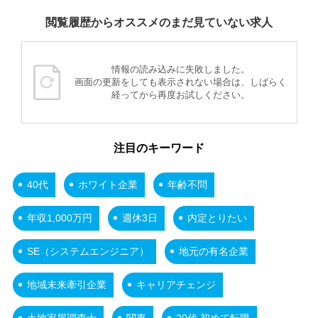
閲覧履歴からオススメのまだ見ていない求人
情報の読み込みに失敗しました。
画面の更新をしても表示されない場合は、しばらく
経ってから再度お試しください。
注目のキーワード
40代
ホワイト企業
年齢不問
年収1,000万円
週休3日
内定とりたい
SE（システムエンジニア）
地元の有名企業
地域未来牽引企業
キャリアチェンジ
土地家屋調査士
関東
20代 初めて転職