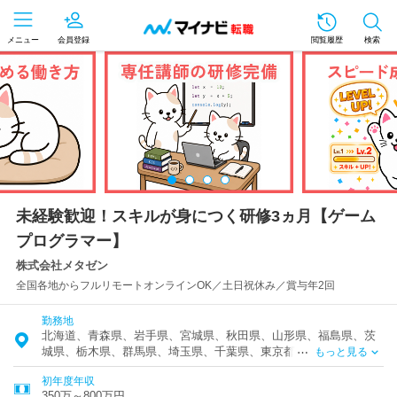
メニュー
会員登録
閲覧履歴
検索
未経験歓迎！スキルが身につく研修3ヵ月【ゲーム
プログラマー】
株式会社メタゼン
全国各地からフルリモートオンラインOK／土日祝休み／賞与年2回
勤務地
北海道、青森県、岩手県、宮城県、秋田県、山形県、福島県、茨
城県、栃木県、群馬県、埼玉県、千葉県、東京都、神奈川県、富
もっと見る
山県、石川県、福井県、新潟県、山梨県、長野県、岐阜県、静岡
初年度年収
県、愛知県、三重県、滋賀県、京都府、大阪府、兵庫県、奈良
350万～800万円