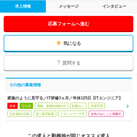
求人情報
メッセージ
インタビュー
応募フォームへ進む
気になる
質問する
その他の募集情報
家族のように見守る／IT研修3ヵ月／年休125日【ITエンジニア】
新着
正社員
職種・業種未経験OK
転勤なし
学歴不問
完全週休2日制
第二新卒歓迎
リモートワーク可
女性のおしごと掲載中
この求人と勤務地が同じオススメ求人