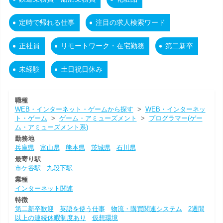
定時で帰れる仕事
注目の求人検索ワード
正社員
リモートワーク・在宅勤務
第二新卒
未経験
土日祝日休み
職種
WEB・インターネット・ゲームから探す
>
WEB・インターネッ
ト・ゲーム
>
ゲーム・アミューズメント
>
プログラマー(ゲー
ム・アミューズメント系)
勤務地
兵庫県
富山県
熊本県
茨城県
石川県
最寄り駅
市ケ谷駅
九段下駅
業種
インターネット関連
特徴
第二新卒歓迎
英語を使う仕事
物流・購買関連システム
2週間
以上の連続休暇制度あり
仮想環境