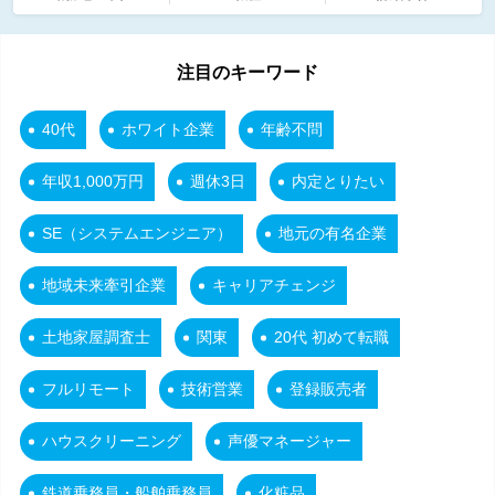
注目のキーワード
40代
ホワイト企業
年齢不問
年収1,000万円
週休3日
内定とりたい
SE（システムエンジニア）
地元の有名企業
地域未来牽引企業
キャリアチェンジ
土地家屋調査士
関東
20代 初めて転職
フルリモート
技術営業
登録販売者
ハウスクリーニング
声優マネージャー
鉄道乗務員・船舶乗務員
化粧品