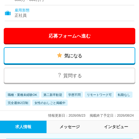
県、和歌山県、鳥取県、島根県、岡山県、広島県、山口県、徳島
県、香川県、愛媛県、高知県、福岡県、佐賀県、長崎県、熊本
雇用形態
県、大分県、宮崎県、鹿児島県、沖縄県
正社員
応募フォームへ進む
気になる
質問する
職種・業種未経験OK
第二新卒歓迎
学歴不問
リモートワーク可
転勤なし
完全週休2日制
女性のおしごと掲載中
情報更新日：2026/06/23
掲載終了予定日：2026/08/24
求人情報
メッセージ
インタビュー