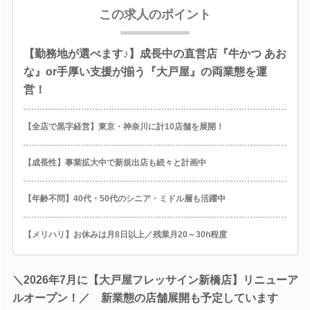
この求人のポイント
【勤務地が選べます♪】成長中の直営店『牛かつ あお
な』or手厚い支援が揃う『大戸屋』の両業態を運
営！
【全店で黒字経営】東京・神奈川に計10店舗を展開！
【成長性】事業拡大中で新規出店も続々と計画中
【年齢不問】40代・50代のシニア・ミドル層も活躍中
【メリハリ】お休みは月8日以上／残業月20～30h程度
＼2026年7月に【大戸屋フレッサイン新橋店】リニューア
ルオープン！／ 新業態の店舗展開も予定しています