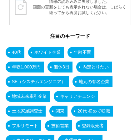
情報の読み込みに失敗しました。
画面の更新をしても表示されない場合は、しばらく
経ってから再度お試しください。
注目のキーワード
40代
ホワイト企業
年齢不問
年収1,000万円
週休3日
内定とりたい
SE（システムエンジニア）
地元の有名企業
地域未来牽引企業
キャリアチェンジ
土地家屋調査士
関東
20代 初めて転職
フルリモート
技術営業
登録販売者