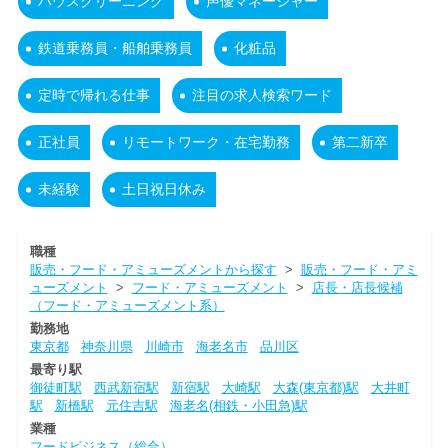
ハウスクリーニング
声優マネージャー
鉄道乗務員・船舶乗務員
化粧品
定時で帰れる仕事
注目の求人検索ワード
正社員
リモートワーク・在宅勤務
第二新卒
未経験
土日祝日休み
職種
販売・フード・アミューズメントから探す
>
販売・フード・アミ
ューズメント
>
フード・アミューズメント
>
店長・店長候補
（フード・アミューズメント系）
勤務地
東京都
神奈川県
川崎市
海老名市
品川区
最寄り駅
御徒町駅
西武新宿駅
新宿駅
大崎駅
大森(東京都)駅
大井町
駅
新橋駅
元住吉駅
海老名(相鉄・小田急)駅
業種
フードビジネス（総合）