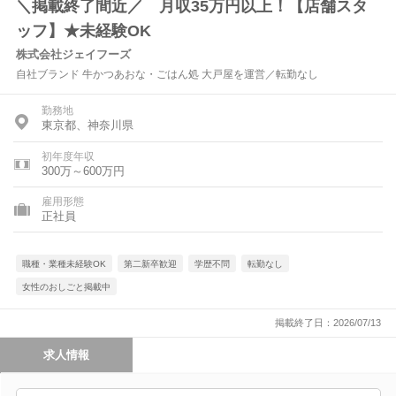
＼掲載終了間近／ 月収35万円以上！【店舗スタ
ッフ】★未経験OK
株式会社ジェイフーズ
自社ブランド 牛かつあおな・ごはん処 大戸屋を運営／転勤なし
勤務地
東京都、神奈川県
初年度年収
300万～600万円
雇用形態
正社員
職種・業種未経験OK
第二新卒歓迎
学歴不問
転勤なし
女性のおしごと掲載中
掲載終了日：2026/07/13
求人情報