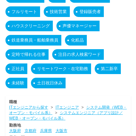
フルリモート
技術営業
登録販売者
ハウスクリーニング
声優マネージャー
鉄道乗務員・船舶乗務員
化粧品
定時で帰れる仕事
注目の求人検索ワード
正社員
リモートワーク・在宅勤務
第二新卒
未経験
土日祝日休み
職種
ITエンジニアから探す
>
ITエンジニア
>
システム開発（WEB・
オープン・モバイル系）
>
システムエンジニア（アプリ設計／
WEB・オープン・モバイル系）
勤務地
大阪府
京都府
兵庫県
大阪市