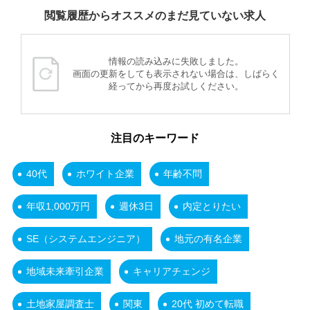
閲覧履歴からオススメのまだ見ていない求人
情報の読み込みに失敗しました。
画面の更新をしても表示されない場合は、しばらく
経ってから再度お試しください。
注目のキーワード
40代
ホワイト企業
年齢不問
年収1,000万円
週休3日
内定とりたい
SE（システムエンジニア）
地元の有名企業
地域未来牽引企業
キャリアチェンジ
土地家屋調査士
関東
20代 初めて転職