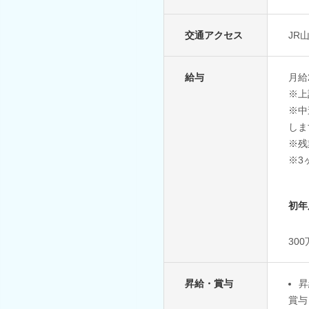
交通アクセス
JR
給与
月給
※上
※中
し
※残
※3
初年
30
昇給・賞与
昇
賞与