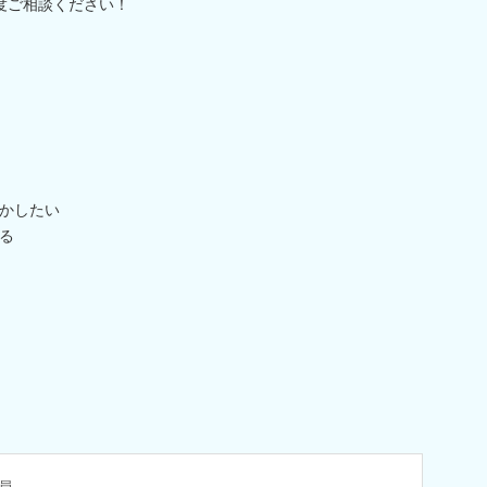
度ご相談ください！
かしたい
る
員