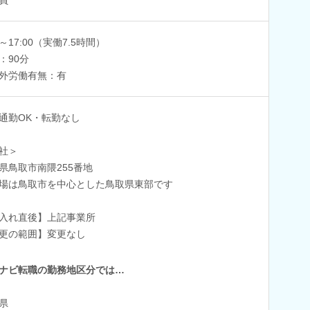
0～17:00（実働7.5時間）
：90分
外労働有無：有
通勤OK・転勤なし
社＞
県鳥取市南隈255番地
場は鳥取市を中心とした鳥取県東部です
入れ直後】上記事業所
更の範囲】変更なし
ナビ転職の勤務地区分では…
県