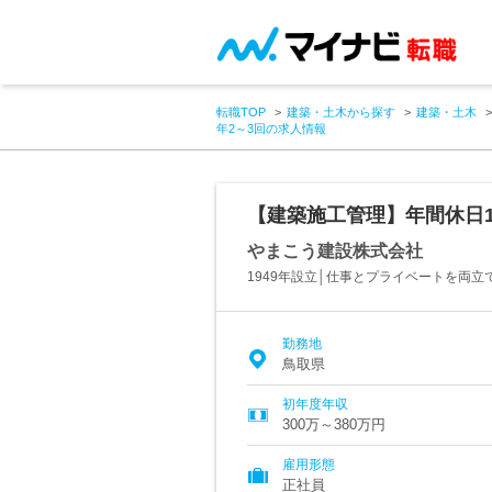
転職TOP
建築・土木から探す
建築・土木
年2～3回の求人情報
【建築施工管理】年間休日1
やまこう建設株式会社
1949年設立│仕事とプライベートを両
勤務地
鳥取県
初年度年収
300万～380万円
雇用形態
正社員