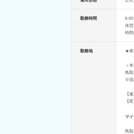
勤務時間
8:0
休憩
時間
勤務地
★車
＜本
鳥取
※現
【雇
【変
マイ
鳥取