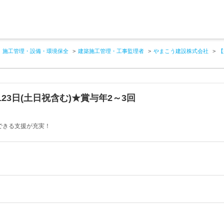
施工管理・設備・環境保全
建築施工管理・工事監理者
やまこう建設株式会社
【
23日(土日祝含む)★賞与年2～3回
立できる支援が充実！