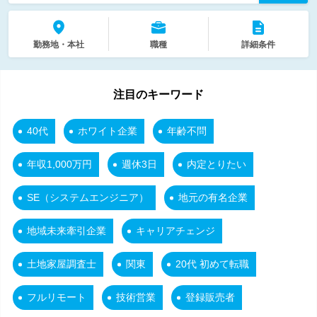
勤務地・本社
職種
詳細条件
注目のキーワード
40代
ホワイト企業
年齢不問
年収1,000万円
週休3日
内定とりたい
SE（システムエンジニア）
地元の有名企業
地域未来牽引企業
キャリアチェンジ
土地家屋調査士
関東
20代 初めて転職
フルリモート
技術営業
登録販売者