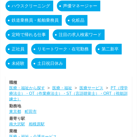
ハウスクリーニング
声優マネージャー
鉄道乗務員・船舶乗務員
化粧品
定時で帰れる仕事
注目の求人検索ワード
正社員
リモートワーク・在宅勤務
第二新卒
未経験
土日祝日休み
職種
医療・福祉から探す
>
医療・福祉
>
医療サービス
>
PT（理学
療法士）・OT（作業療法士）・ST（言語聴覚士）・ORT（視能訓
練士）
勤務地
東京都
町田市
最寄り駅
南大沢駅
相模原駅
業種
医療・福祉・介護サービス