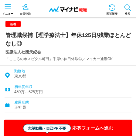
メニュー
会員登録
閲覧履歴
検索
新着
管理職候補【理学療法士】年休125日/残業ほとんど
なし◎
医療法人社団天紀会
「こころのホスピタル町田」手厚い休日休暇◎／マイカー通勤OK
勤務地
東京都
初年度年収
480万～525万円
雇用形態
正社員
応募フォームへ進む
志望動機・自己PR不要